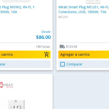
t Plug MISW2, Wi-Fi, 1
Mirati Smart Plug MCUS1, Wi-Fi,
2300W, 16A
Conectores, USB, 1800W, 15A
MCUS1
Desde
$86.00
local_shipping
0
1407 pzas.
$133.00
add_shopping_cart
a carrito
Agregar a carrito
check_box_outline_blank
rar
Comparar