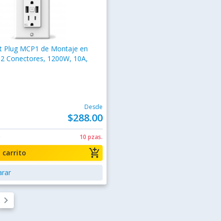
rt Plug MCP1 de Montaje en
 2 Conectores, 1200W, 10A,
Desde
$288.00
0
10 pzas.
add_shopping_cart
a carrito
rar
keyboard_arrow_right