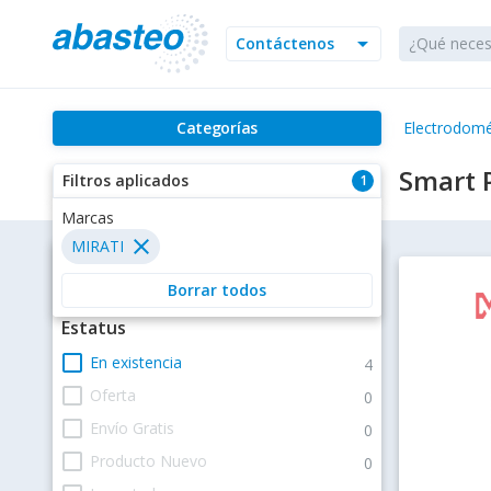
arrow_drop_down
Contáctenos
Categorías
Electrodomé
Smart P
Filtros aplicados
1
Marcas
close
MIRATI
Filtros
Borrar todos
Estatus
check_box_outline_blank
En existencia
4
check_box_outline_blank
Oferta
0
check_box_outline_blank
Envío Gratis
0
check_box_outline_blank
Producto Nuevo
0