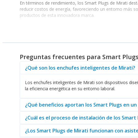
En términos de rendimiento, los Smart Plugs de Mirati dest
reducir costos de energía, favoreciendo un entorno más so
productos de esta innovadora marca.
Beneficios de usar enchufes inteligentes en su h
Las ventajas de incorporar los Smart Plugs de Mirati son vari
Control remoto:
Permite activar o desactivar aparatos des
Programación de horarios:
Puede establecer horarios esp
Preguntas frecuentes para Smart Plugs
Monitoreo del consumo energético:
Ayuda a identificar y
Además, estos dispositivos son extremadamente fáciles de 
¿Qué son los enchufes inteligentes de Mirati?
en funcionamiento rápidamente. Simplemente conecte el Sma
Los enchufes inteligentes de Mirati son dispositivos dis
Por otro lado, la diversidad en la línea de productos de
Lic
la eficiencia energética en su entorno laboral.
optimizar sus hogares. La marca ha demostrado un compromi
Para los interesados en optimizar la gestión de dispositivo
¿Qué beneficios aportan los Smart Plugs en un
solo se contribuye al ahorro energético, sino que se mejora
accesibilidad y calidad que usted necesita en el hogar.
¿Cuál es el proceso de instalación de los Smart 
¿Los Smart Plugs de Mirati funcionan con asist