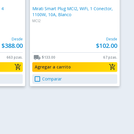
 4
Mirati Smart Plug MCI2, WiFi, 1 Conector,
1100W, 10A, Blanco
MCI2
Desde
Desde
$388.00
$102.00
local_shipping
663 pzas.
$133.00
67 pzas.
add_shopping_cart
add_shopping_cart
Agregar a carrito
check_box_outline_blank
Comparar