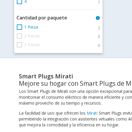
check_box_outline_blank
4
1
Cantidad por paquete
info
check_box_outline_blank
1 Pieza
2
check_box_outline_blank
2 Piezas
0
check_box_outline_blank
3 Piezas
0
Smart Plugs Mirati
Mejore su hogar con Smart Plugs de Mir
Los Smart Plugs de Mirati son una opción excepcional para
monitorear el consumo eléctrico de manera eficiente y co
máximo provecho de su tiempo y recursos.
La facilidad de uso que ofrecen los
Mirati
Smart Plugs invit
permitiendo la integración con asistentes virtuales como A
que mejora la comodidad y la eficiencia en su hogar.