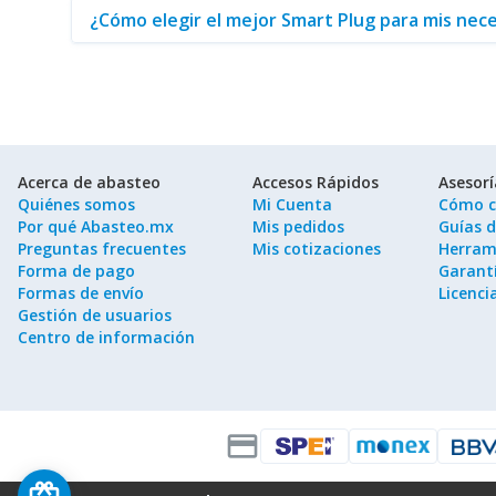
¿Cómo elegir el mejor Smart Plug para mis nec
Acerca de abasteo
Accesos Rápidos
Asesor
Quiénes somos
Mi Cuenta
Cómo c
Por qué Abasteo.mx
Mis pedidos
Guías 
Preguntas frecuentes
Mis cotizaciones
Herram
Forma de pago
Garantí
Formas de envío
Licenci
Gestión de usuarios
Centro de información
credit_card