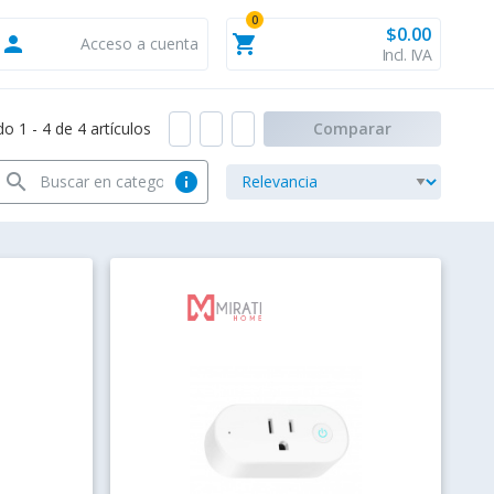
0
$0.00
person
shopping_cart
Acceso a cuenta
Incl. IVA
 1 - 4 de 4 artículos
Comparar
search
info