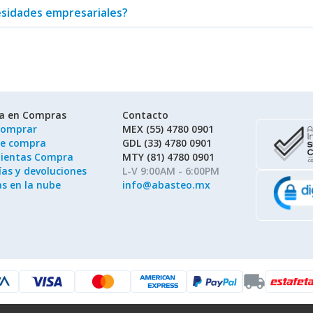
esidades empresariales?
ía en Compras
Contacto
omprar
MEX (55) 4780 0901
de compra
GDL (33) 4780 0901
ientas Compra
MTY (81) 4780 0901
as y devoluciones
L-V 9:00AM - 6:00PM
as en la nube
info@abasteo.mx
local_shipping