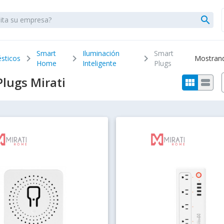
search
Smart
Iluminación
Smart
chevron_right
chevron_right
chevron_right
sticos
Mostrando
Home
Inteligente
Plugs
lugs Mirati
view_module
view_stream