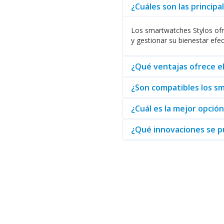
¿Cuáles son las princip
Además, los usuarios pueden e
incluya un Smartwatch de Stylo
Los smartwatches Stylos ofre
En el ámbito del entretenimien
y gestionar su bienestar efe
expectativas. Por supuesto, al a
Finalmente, Abasteo se present
¿Qué ventajas ofrece e
marca tiene para ofrecer a tra
¿Son compatibles los s
¿Cuál es la mejor opció
¿Qué innovaciones se p