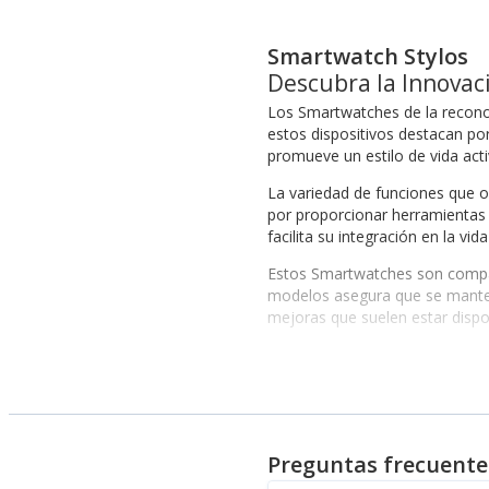
Smartwatch Stylos
Descubra la Innovac
Los Smartwatches de la reconoc
estos dispositivos destacan por
promueve un estilo de vida acti
La variedad de funciones que o
por proporcionar herramientas 
facilita su integración en la vida
Estos Smartwatches son compati
modelos asegura que se manten
mejoras que suelen estar disp
Beneficios de Elegir un S
Seleccionar un Smartwatch de St
Notificaciones en tiempo real
Funcionalidades de monitoreo d
Preguntas frecuente
Integración con aplicaciones de 
Estilos personalizables para ad