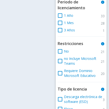
Periodo de
info
licenciamiento
check_box_outline_blank
1 Año
33
check_box_outline_blank
1 Mes
28
check_box_outline_blank
3 Años
1
Restricciones
info
check_box_outline_blank
No
21
no Incluye Microsoft
check_box_outline_blank
21
Teams
Requiere Dominio
check_box_outline_blank
20
Microsoft Educativo
Tipo de licencia
info
Descarga electrónica de
check_box_outline_blank
3
software (ESD)
check_box_outline_blank
Físico