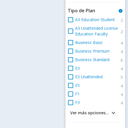
Tipo de Plan
info
check_box_outline_blank
A3 Education Student
2
A3 Unattended License
check_box_outline_blank
2
Education Faculty
check_box_outline_blank
Business Basic
4
check_box_outline_blank
Business Premium
4
check_box_outline_blank
Business Standard
6
check_box_outline_blank
E3
4
check_box_outline_blank
E3 Unattended
5
check_box_outline_blank
E5
4
check_box_outline_blank
F1
4
check_box_outline_blank
F3
4
keyboard_arrow_down
Ver más opciones...