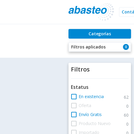
Cont
Categorías
Filtros aplicados
0
Filtros
Estatus
check_box_outline_blank
En existencia
62
check_box_outline_blank
Oferta
0
check_box_outline_blank
Envío Gratis
60
check_box_outline_blank
Producto Nuevo
0
check_box_outline_blank
Importado
0