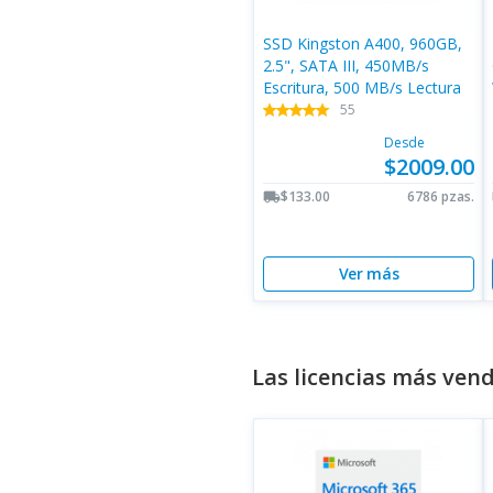
SSD Kingston A400, 960GB,
2.5", SATA III, 450MB/s
Escritura, 500 MB/s Lectura
55
star
star
star
star
star
star
star
star
star
star
Desde
$2009.00
$133.00
6786 pzas.
local_shipping
Ver más
Las licencias más ven