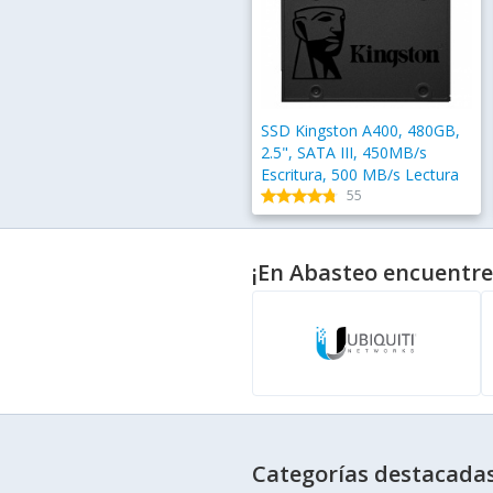
SSD Kingston A400, 480GB,
2.5", SATA III, 450MB/s
Escritura, 500 MB/s Lectura
star
star
star
star
star
star
star
star
star
star
55
¡En Abasteo encuentre
Categorías destacada