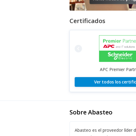
Certificados
navigate_before
APC Premier Part
Ver todos los certif
Sobre Abasteo
Abasteo es el proveedor líder