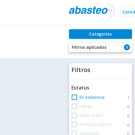
Cont
Categorías
Filtros aplicados
0
Filtros
Estatus
check_box_outline_blank
En existencia
1
check_box_outline_blank
Oferta
0
check_box_outline_blank
Envío Gratis
0
check_box_outline_blank
Producto Nuevo
0
check_box_outline_blank
Importado
0