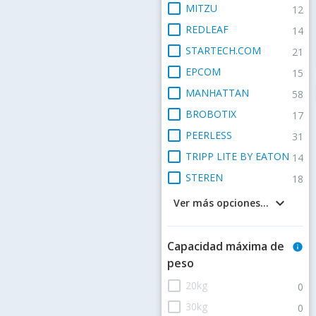
check_box_outline_blank
MITZU
12
check_box_outline_blank
REDLEAF
14
check_box_outline_blank
STARTECH.COM
21
check_box_outline_blank
EPCOM
15
check_box_outline_blank
MANHATTAN
58
check_box_outline_blank
BROBOTIX
17
check_box_outline_blank
PEERLESS
31
check_box_outline_blank
TRIPP LITE BY EATON
14
check_box_outline_blank
STEREN
18
keyboard_arrow_down
Ver más opciones...
Capacidad máxima de
info
peso
check_box_outline_blank
20kg
0
check_box_outline_blank
30kg
0