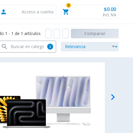
0
$0.00
person
shopping_cart
Acceso a cuenta
Incl. IVA
 1 - 1 de 1 artículos
Comparar
search
info
navigate_next