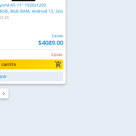
eyond A5 11" 1920x1200
GB, 8GB RAM, Android 13, Gris
AD-A5
Desde
$4089.00
0
2 pzas.
add_shopping_cart
a carrito
rar
keyboard_arrow_right