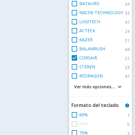
check_box_outline_blank
BATAURO
34
check_box_outline_blank
NACEB TECHNOLOGY
33
check_box_outline_blank
LOGITECH
47
check_box_outline_blank
ACTECK
24
check_box_outline_blank
RAZER
31
check_box_outline_blank
BALAMRUSH
44
check_box
CORSAIR
21
check_box_outline_blank
STEREN
23
check_box_outline_blank
REDRAGON
47
keyboard_arrow_down
Ver más opciones...
Formato del teclado
info
check_box_outline_blank
60%
1
check_box_outline_blank
65%
0
check_box_outline_blank
75%
3