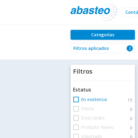
Cont
Categorías
Filtros aplicados
2
Filtros
Estatus
check_box_outline_blank
En existencia
15
check_box_outline_blank
Oferta
0
check_box_outline_blank
Envío Gratis
0
check_box_outline_blank
Producto Nuevo
0
check_box_outline_blank
Importado
0