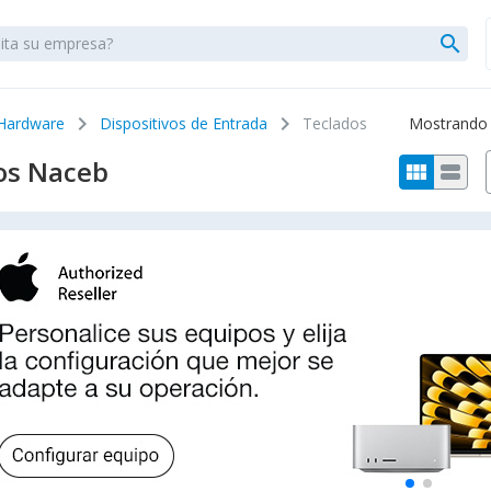
search
chevron_right
chevron_right
Hardware
Dispositivos de Entrada
Teclados
Mostrando 1
os Naceb
view_module
view_stream