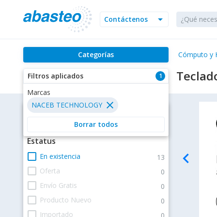
arrow_drop_down
Contáctenos
Categorías
Cómputo y 
Teclad
Filtros aplicados
1
Marcas
close
NACEB TECHNOLOGY
Filtros
Borrar todos
Estatus
navigate_before
check_box_outline_blank
En existencia
13
check_box_outline_blank
Oferta
0
check_box_outline_blank
Envío Gratis
0
check_box_outline_blank
Producto Nuevo
0
check_box_outline_blank
Importado
0