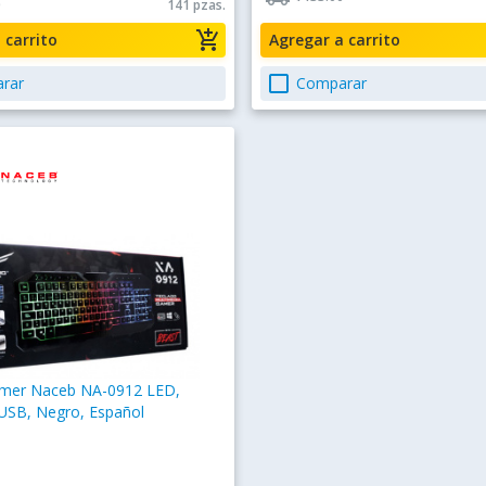
0
141 pzas.
add_shopping_cart
a carrito
Agregar a carrito
check_box_outline_blank
rar
Comparar
mer Naceb NA-0912 LED,
 USB, Negro, Español