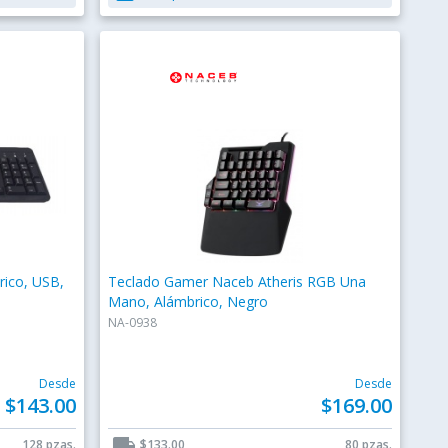
ico, USB,
Teclado Gamer Naceb Atheris RGB Una
Mano, Alámbrico, Negro
NA-0938
Desde
Desde
$143.00
$169.00
local_shipping
128 pzas.
$133.00
80 pzas.