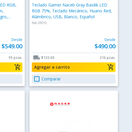
LED RGB,
Teclado Gamer Naceb Gray Basilik LED
n,
RGB 75%, Teclado Mecánico, Huano Red,
gro,
Alámbrico, USB, Blanco, Español
NA-0970
Desde
Desde
$549.00
$490.00
local_shipping
95 pzas.
$133.00
216 pzas.
add_shopping_cart
add_shopping_cart
Agregar a carrito
check_box_outline_blank
Comparar