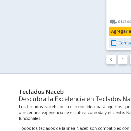
local_shipping
$143.0
Agregar 
check_box_outline_blank
Compa
keyboard_arrow_left
1
Teclados Naceb
Descubra la Excelencia en Teclados N
Los teclados Naceb son la elección ideal para aquellos que
ofrecer una experiencia de escritura cómoda y eficiente. Na
funcionales.
Todos los teclados de la línea Naceb son compatibles con 