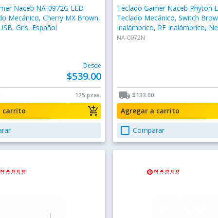
amer Naceb NA-0972G LED
Teclado Gamer Naceb Phyton 
do Mecánico, Cherry MX Brown,
Teclado Mecánico, Switch Brow
USB, Gris, Español
Inalámbrico, RF Inalámbrico, Ne
Español
NA-0972N
Desde
$539.00
local_shipping
0
125 pzas.
$133.00
add_shopping_cart
a carrito
Agregar a carrito
check_box_outline_blank
rar
Comparar