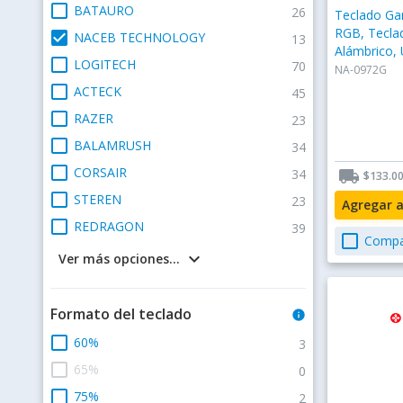
check_box_outline_blank
BATAURO
26
Teclado G
RGB, Tecla
check_box
NACEB TECHNOLOGY
13
Alámbrico, 
check_box_outline_blank
LOGITECH
70
NA-0972G
check_box_outline_blank
ACTECK
45
check_box_outline_blank
RAZER
23
check_box_outline_blank
BALAMRUSH
34
check_box_outline_blank
CORSAIR
34
local_shipping
$133.0
check_box_outline_blank
STEREN
23
Agregar 
check_box_outline_blank
REDRAGON
39
check_box_outline_blank
Compa
keyboard_arrow_down
Ver más opciones...
Formato del teclado
info
check_box_outline_blank
60%
3
check_box_outline_blank
65%
0
check_box_outline_blank
75%
2