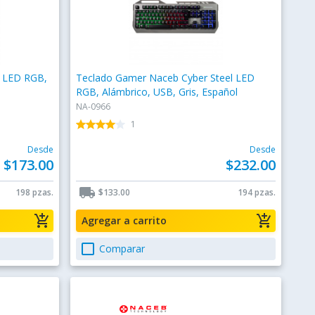
 LED RGB,
Teclado Gamer Naceb Cyber Steel LED
l
RGB, Alámbrico, USB, Gris, Español
NA-0966
star
star
star
star
star
star
star
star
star
star
1
Desde
Desde
$173.00
$232.00
local_shipping
198 pzas.
$133.00
194 pzas.
add_shopping_cart
add_shopping_cart
Agregar a carrito
check_box_outline_blank
Comparar