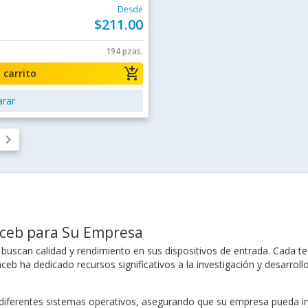
Desde
$211.00
0
194 pzas.
add_shopping_cart
a carrito
rar
keyboard_arrow_right
aceb para Su Empresa
 buscan calidad y rendimiento en sus dispositivos de entrada. Cada t
ceb ha dedicado recursos significativos a la investigación y desarrol
diferentes sistemas operativos, asegurando que su empresa pueda inte