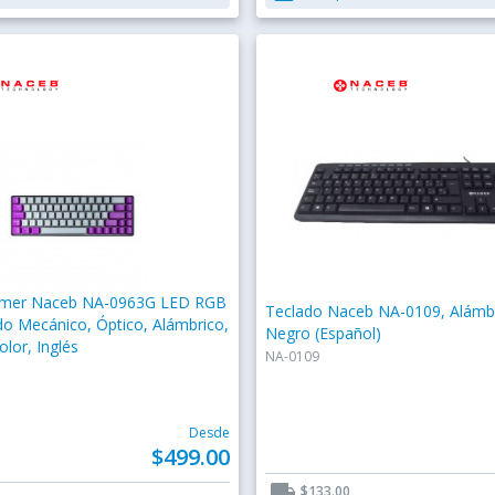
amer Naceb NA-0963G LED RGB
Teclado Naceb NA-0109, Alámbr
o Mecánico, Óptico, Alámbrico,
Negro (Español)
olor, Inglés
NA-0109
Desde
$499.00
local_shipping
$133.00