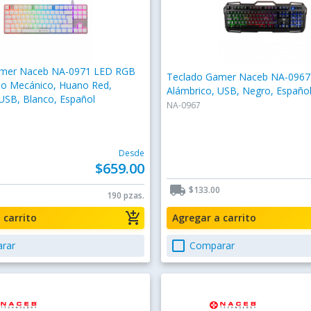
amer Naceb NA-0971 LED RGB
Teclado Gamer Naceb NA-0967
do Mecánico, Huano Red,
Alámbrico, USB, Negro, Españo
USB, Blanco, Español
NA-0967
Desde
$659.00
local_shipping
$133.00
0
190 pzas.
add_shopping_cart
a carrito
Agregar a carrito
check_box_outline_blank
rar
Comparar