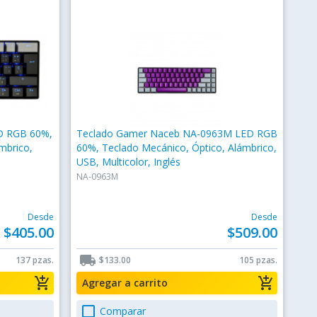
D RGB 60%,
Teclado Gamer Naceb NA-0963M LED RGB
mbrico,
60%, Teclado Mecánico, Óptico, Alámbrico,
USB, Multicolor, Inglés
NA-0963M
Desde
Desde
$405.00
$509.00
local_shipping
137 pzas.
$133.00
105 pzas.
add_shopping_cart
add_shopping_cart
Agregar a carrito
check_box_outline_blank
Comparar