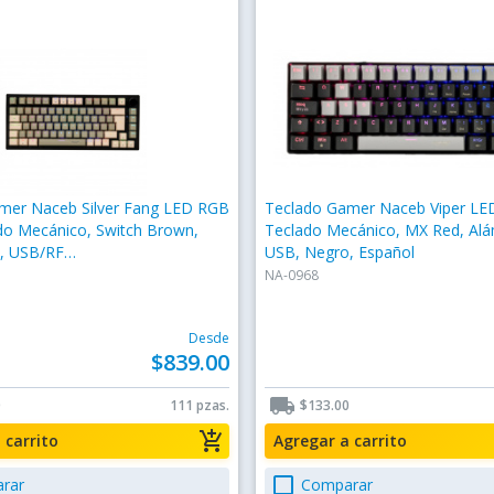
mer Naceb Silver Fang LED RGB
Teclado Gamer Naceb Viper LE
do Mecánico, Switch Brown,
Teclado Mecánico, MX Red, Alá
o, USB/RF
USB, Negro, Español
/Bluetooth, Multicolor, Español
NA-0968
Desde
$839.00
local_shipping
0
111 pzas.
$133.00
add_shopping_cart
a carrito
Agregar a carrito
check_box_outline_blank
rar
Comparar