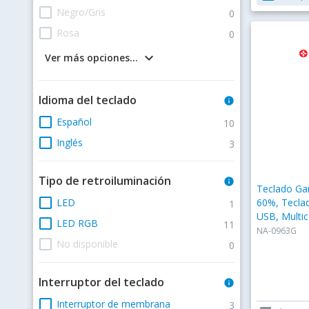
check_box_outline_blank
Negro/Gris
0
check_box_outline_blank
Rosa
0
keyboard_arrow_down
Ver más opciones...
Idioma del teclado
info
check_box_outline_blank
Español
10
check_box_outline_blank
Inglés
3
Tipo de retroiluminación
info
Teclado G
check_box_outline_blank
LED
60%, Teclad
1
USB, Multic
check_box_outline_blank
LED RGB
11
NA-0963G
check_box_outline_blank
No disponible
0
Interruptor del teclado
info
check_box_outline_blank
Interruptor de membrana
3