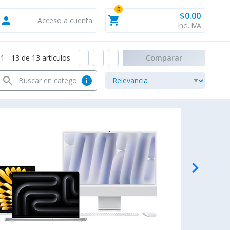
0
$0.00
person
shopping_cart
Acceso a cuenta
Incl. IVA
 - 13 de 13 artículos
Comparar
search
info
navigate_next