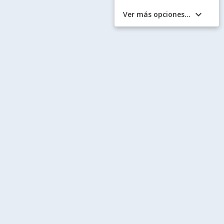
keyboard_arrow_down
Ver más opciones...