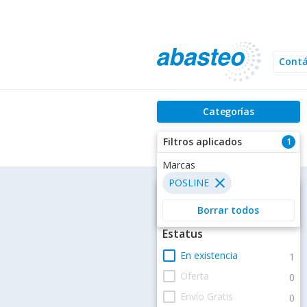
Cont
Categorías
Filtros aplicados
1
Marcas
close
POSLINE
Filtros
Borrar todos
Estatus
check_box_outline_blank
En existencia
1
check_box_outline_blank
Oferta
0
check_box_outline_blank
Envío Gratis
0