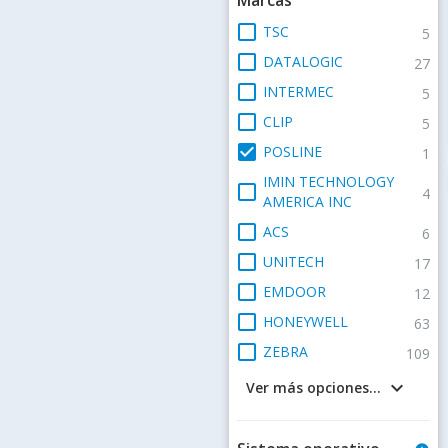
check_box_outline_blank
TSC
5
check_box_outline_blank
DATALOGIC
27
check_box_outline_blank
INTERMEC
5
check_box_outline_blank
CLIP
5
check_box
POSLINE
1
IMIN TECHNOLOGY
check_box_outline_blank
4
AMERICA INC
check_box_outline_blank
ACS
6
check_box_outline_blank
UNITECH
17
check_box_outline_blank
EMDOOR
12
check_box_outline_blank
HONEYWELL
63
check_box_outline_blank
ZEBRA
109
keyboard_arrow_down
Ver más opciones...