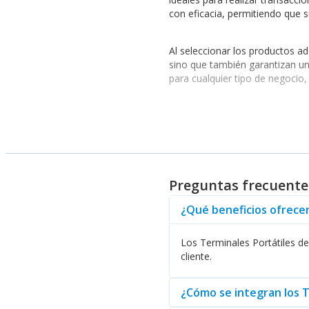
con eficacia, permitiendo que
Al seleccionar los productos ad
sino que también garantizan una
para cualquier tipo de negoci
Durabilidad y Rendimient
Otra ventaja significativa de l
desafiantes sin comprometer su
fallar. Sin duda, una excelente
Preguntas frecuente
La amplia gama de productos d
¿Qué beneficios ofrecen
efectiva. Combinando estos ele
Los Terminales Portátiles de
Además, los Terminales Portát
cliente.
adicionales, su sistema de pun
¿Cómo se integran los T
En resumen, los Terminales Port