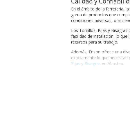
Calidad y Confiabilid
En el ámbito de la ferretería, l
gama de productos que cumplen c
condiciones adversas, ofrecien
Los Tornillos, Pijas y Bisagras
facilidad de instalación, lo qu
recursos para su trabajo.
Además, Enson ofrece una diver
exactamente lo que necesitan pa
Pijas y Bisagras
en Abasteo.
Beneficios de elegir Enson
Optar por los productos Enson p
que se fabrican los Tornillos,
puede ser un problema serio. A
El compromiso de Enson con la 
necesidades del mercado. Por e
construcción hasta pequeñas r
Enson es también sinónimo de fi
que aseguran un rendimiento ac