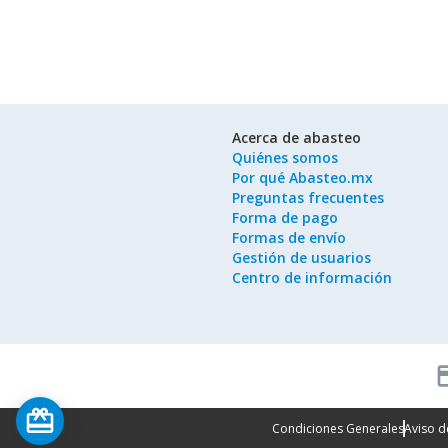
Acerca de abasteo
Quiénes somos
Por qué Abasteo.mx
Preguntas frecuentes
Forma de pago
Formas de envío
Gestión de usuarios
Centro de información
cred
card_giftcard
Condiciones Generales
Aviso d