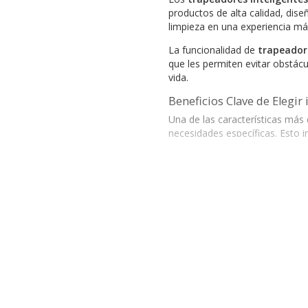
productos de alta calidad, diseñ
limpieza en una experiencia más
La funcionalidad de
trapeadore
que les permiten evitar obstác
vida.
Beneficios Clave de Elegir
Una de las características más
necesidades específicas. Esto 
ejecuten las tareas de limpieza
Para aquellos que buscan ahorr
actividades más importantes, s
tener agendas llenas.
El excelente rendimiento del ha
larga vida útil. Esto, combinad
Preguntas frecuente
Las prestaciones de los
trapea
¿Qué son los trapeador
usuario controle sus dispositiv
su comodidad.
Los trapeadores inteligentes