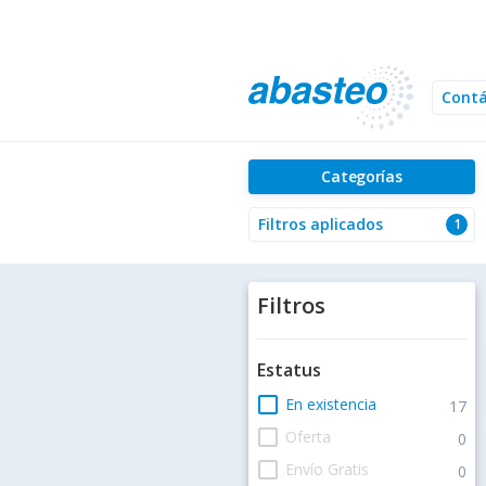
Cont
Categorías
Filtros aplicados
1
Filtros
Estatus
check_box_outline_blank
En existencia
17
check_box_outline_blank
Oferta
0
check_box_outline_blank
Envío Gratis
0