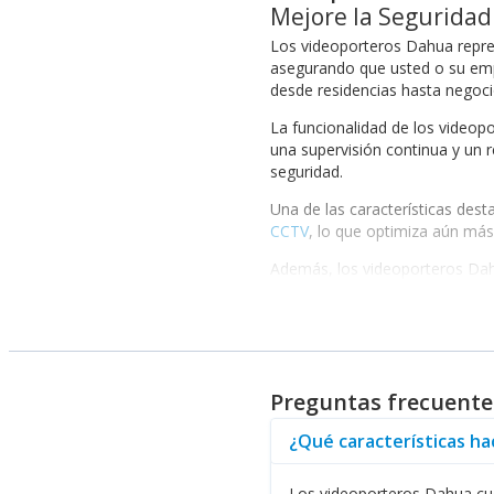
Mejore la Segurida
Los videoporteros Dahua repres
asegurando que usted o su empr
desde residencias hasta negocio
La funcionalidad de los videop
una supervisión continua y un r
seguridad.
Una de las características des
CCTV
, lo que optimiza aún más 
Además, los videoporteros Dahua
son fundamentales para asegura
sea efectiva, sino también atrac
Innovaciones en Videopor
Los videoporteros Dahua ofrece
Preguntas frecuente
hay actividad en su entrada. Ad
importar dónde se encuentre.
¿Qué características h
En cuanto a la instalación, los 
residencias como las empresas s
Los videoporteros Dahua cue