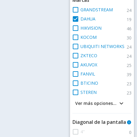
check_box_outline_blank
GRANDSTREAM
24
check_box
DAHUA
19
check_box_outline_blank
HIKVISION
46
check_box_outline_blank
KOCOM
30
check_box_outline_blank
UBIQUITI NETWORKS
24
check_box_outline_blank
ZKTECO
24
check_box_outline_blank
AKUVOX
25
check_box_outline_blank
FANVIL
39
check_box_outline_blank
BTICINO
23
check_box_outline_blank
STEREN
23
keyboard_arrow_down
Ver más opciones...
Diagonal de la pantalla
info
check_box_outline_blank
4"
0