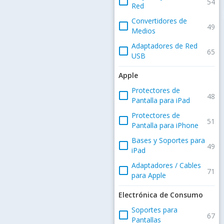
check_box_outline_blank
54
Red
Convertidores de
check_box_outline_blank
49
Medios
Adaptadores de Red
check_box_outline_blank
65
USB
Apple
Protectores de
check_box_outline_blank
48
Pantalla para iPad
Protectores de
check_box_outline_blank
51
Pantalla para iPhone
Bases y Soportes para
check_box_outline_blank
49
iPad
Adaptadores / Cables
check_box_outline_blank
71
para Apple
Electrónica de Consumo
Soportes para
check_box_outline_blank
67
Pantallas