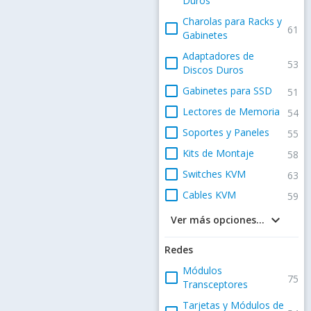
Duros
Charolas para Racks y
check_box_outline_blank
61
Gabinetes
Adaptadores de
check_box_outline_blank
53
Discos Duros
check_box_outline_blank
Gabinetes para SSD
51
check_box_outline_blank
Lectores de Memoria
54
check_box_outline_blank
Soportes y Paneles
55
check_box_outline_blank
Kits de Montaje
58
check_box_outline_blank
Switches KVM
63
check_box_outline_blank
Cables KVM
59
keyboard_arrow_down
Ver más opciones...
Redes
Módulos
check_box_outline_blank
75
Transceptores
Tarjetas y Módulos de