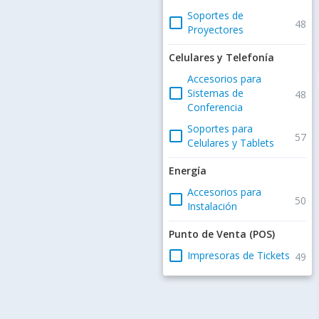
Soportes de
check_box_outline_blank
48
Proyectores
Celulares y Telefonía
Accesorios para
check_box_outline_blank
Sistemas de
48
Conferencia
Soportes para
check_box_outline_blank
57
Celulares y Tablets
Energía
Accesorios para
check_box_outline_blank
50
Instalación
Punto de Venta (POS)
check_box_outline_blank
Impresoras de Tickets
49