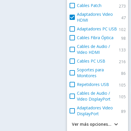
check_box_outline_blank
Cables Patch
273
Adaptadores Video
check_box
47
HDMI
check_box_outline_blank
Adaptadores PC USB
102
check_box_outline_blank
Cables Fibra Óptica
98
Cables de Audio /
check_box_outline_blank
133
Video HDMI
check_box_outline_blank
Cables PC USB
216
Soportes para
check_box_outline_blank
86
Monitores
check_box_outline_blank
Repetidores USB
105
Cables de Audio /
check_box_outline_blank
105
Video DisplayPort
Adaptadores Video
check_box_outline_blank
89
DisplayPort
keyboard_arrow_down
Ver más opciones...