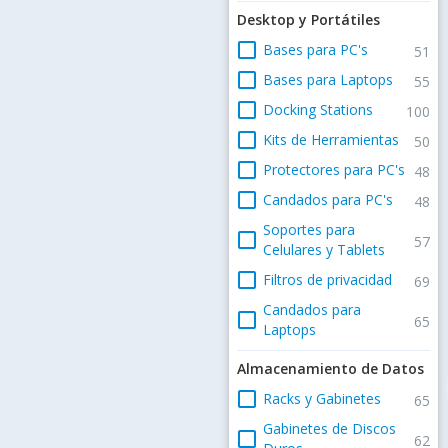
Desktop y Portátiles
check_box_outline_blank
Bases para PC's
51
check_box_outline_blank
Bases para Laptops
55
check_box_outline_blank
Docking Stations
100
check_box_outline_blank
Kits de Herramientas
50
check_box_outline_blank
Protectores para PC's
48
check_box_outline_blank
Candados para PC's
48
Soportes para
check_box_outline_blank
57
Celulares y Tablets
check_box_outline_blank
Filtros de privacidad
69
Candados para
check_box_outline_blank
65
Laptops
Almacenamiento de Datos
check_box_outline_blank
Racks y Gabinetes
65
Gabinetes de Discos
check_box_outline_blank
62