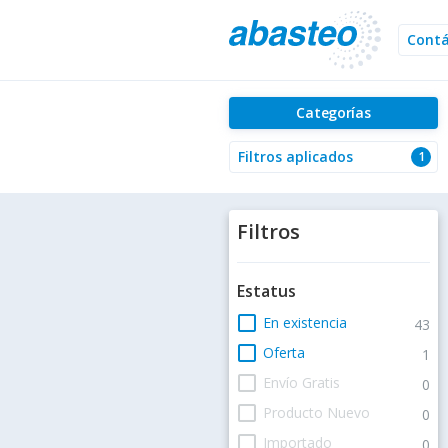
Cont
Categorías
Filtros aplicados
1
Filtros
Estatus
check_box_outline_blank
En existencia
43
check_box_outline_blank
Oferta
1
check_box_outline_blank
Envío Gratis
0
check_box_outline_blank
Producto Nuevo
0
check_box_outline_blank
Importado
0