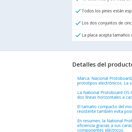
check
Todos los pines están esp
check
Los dos conjuntos de cin
check
La placa acepta tamaños 
Detalles del product
Marca: Nacional Protoboard,
prototipos electrónicos. La 
La National Protoboard OS-00
dos líneas horizontales a ca
El tamaño compacto del mode
resistente también evita pos
En resumen, la National Prot
eficiencia gracias a sus car
componentes eléctricos.