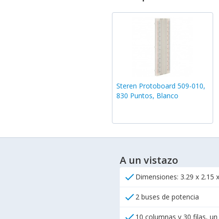
Steren Protoboard 509-010,
830 Puntos, Blanco
A un vistazo
check
Dimensiones: 3.29 x 2.15 x
check
2 buses de potencia
check
10 columnas y 30 filas, u