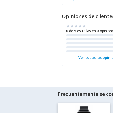
Opiniones de cliente
0
star
star
star
star
star
0 de 5 estrellas en 0 opinion
Ver todas las opini
Frecuentemente se co