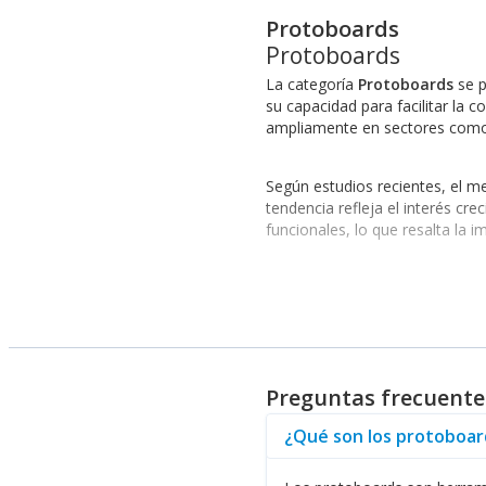
Protoboards
Protoboards
La categoría
Protoboards
se p
su capacidad para facilitar la
ampliamente en sectores como l
Según estudios recientes, el 
tendencia refleja el interés cr
funcionales, lo que resalta la
Los principales casos de uso d
experimentar con nuevas ideas;
eficiencia y asegurar el éxito d
Explora nuestras opcione
Preguntas frecuente
Abasteo ofrece una amplia g
¿Qué son los protoboard
Protoboards STEREN
: Ideal pa
Protoboards NACIONAL
: Una 