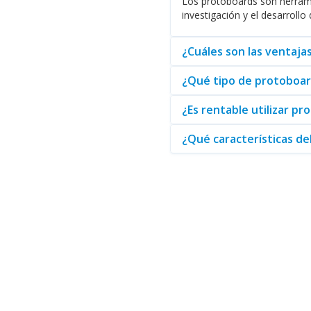
Los protoboards son herramie
Protoboards OKY
: Con una con
investigación y el desarrollo
Adquirir productos de la categ
traduce en una ventaja competit
¿Cuáles son las ventaja
electrónicos con productos de 
¿Qué tipo de protoboar
¿Es rentable utilizar pr
¿Qué características d