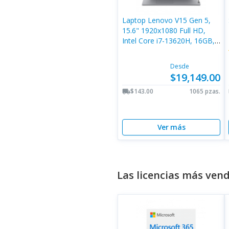
Laptop Lenovo V15 Gen 5,
15.6" 1920x1080 Full HD,
Intel Core i7-13620H, 16GB,
512GB SSD, Windows 11
Pro, Español
Desde
$19,149.00
$143.00
1065 pzas.
local_shipping
Ver más
Las licencias más ven