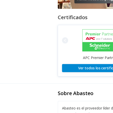
Certificados
navigate_before
APC Premier Part
Ver todos los certif
Sobre Abasteo
Abasteo es el proveedor líder