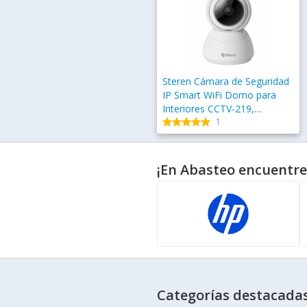
Steren Cámara de Seguridad
IP Smart WiFi Domo para
Interiores CCTV-219,
star
star
Alámbrico/Inalámbrico,
star
star
star
star
star
star
star
star
1
1920x1080 Full HD,
Día/Noche
¡En Abasteo encuentre
Categorías destacada