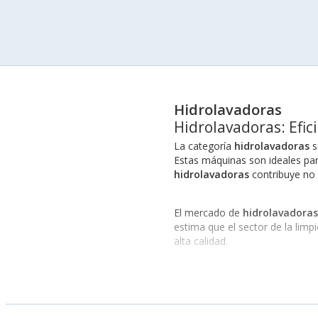
Hidrolavadoras
Hidrolavadoras: Efic
La categoría
hidrolavadoras
s
Estas máquinas son ideales para
hidrolavadoras
contribuye no 
El mercado de
hidrolavadoras
estima que el sector de la lim
alta calidad.
Numerosas empresas han opta
uso de estas máquinas para lim
tecnologías avanzadas en
hidr