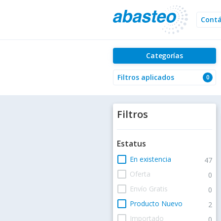
Cont
Categorías
Filtros aplicados
0
Filtros
Estatus
check_box_outline_blank
En existencia
47
check_box_outline_blank
Oferta
0
check_box_outline_blank
Envío Gratis
0
check_box_outline_blank
Producto Nuevo
2
check_box_outline_blank
Importado
0