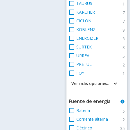
check_box_outline_blank
TAURUS
1
check_box_outline_blank
KÄRCHER
7
check_box_outline_blank
CICLON
7
check_box_outline_blank
KOBLENZ
9
check_box_outline_blank
ENERGIZER
3
check_box_outline_blank
SURTEK
8
check_box_outline_blank
URREA
5
check_box_outline_blank
PRETUL
2
check_box_outline_blank
FOY
1
keyboard_arrow_down
Ver más opciones...
Fuente de energía
info
check_box_outline_blank
Batería
5
check_box_outline_blank
Corriente alterna
2
check_box_outline_blank
Eléctrico
35