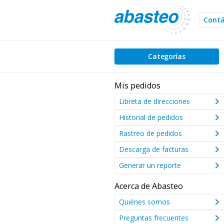
Cont
Categorías
Mis pedidos
keyboard_arrow_right
Libreta de direcciones
keyboard_arrow_right
Historial de pedidos
keyboard_arrow_right
Rastreo de pedidos
keyboard_arrow_right
Descarga de facturas
keyboard_arrow_right
Generar un reporte
Acerca de Abasteo
keyboard_arrow_right
Quiénes somos
keyboard_arrow_right
Preguntas frecuentes