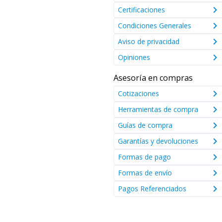
keyboard_arrow_right
Certificaciones
keyboard_arrow_right
Condiciones Generales
keyboard_arrow_right
Aviso de privacidad
keyboard_arrow_right
Opiniones
Asesoría en compras
keyboard_arrow_right
Cotizaciones
keyboard_arrow_right
Herramientas de compra
keyboard_arrow_right
Guías de compra
keyboard_arrow_right
Garantías y devoluciones
keyboard_arrow_right
Formas de pago
keyboard_arrow_right
Formas de envío
keyboard_arrow_right
Pagos Referenciados