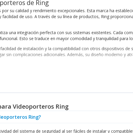
oporteros de Ring
por su calidad y rendimiento excepcionales. Esta marca ha establecido
facilidad de uso. A través de su línea de productos, Ring proporcion
ntiza una integración perfecta con sus sistemas existentes. Cada com
 funcional. Esto se traduce en mayor comodidad y tranquilidad para lo
facilidad de instalación y la compatibilidad con otros dispositivos de
gar sin complicaciones adicionales. Además, su diseño moderno y atr
 por su calidad, sino también por su variada gama de funciones. De
de su sistema de seguridad. Esto permite que usted personalice su so
ajas clave que ofrecen los
accesorios para videoporteros Ring
. Est
para Videoporteros Ring
onectividad aporta un nivel adicional de seguridad que es indispensabl
 de seguridad, los
cámaras de seguridad IP
de Ring son una excelente
ideoporteros Ring?
ancia más completa y efectiva.
idad del sistema de seguridad al ser fáciles de instalar y compatibles
gnifica optar por calidad y confianza en el ámbito de la seguridad. 