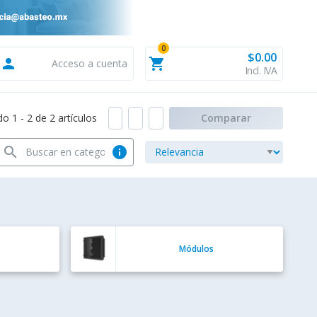
0
$0.00
person
shopping_cart
Acceso a cuenta
Incl. IVA
 1 - 2 de 2 artículos
Comparar
search
info
Módulos