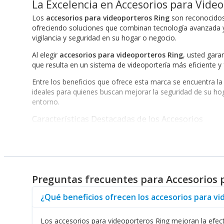
La Excelencia en Accesorios para Vide
Los
accesorios para videoporteros Ring
son reconocidos 
ofreciendo soluciones que combinan tecnología avanzada y 
vigilancia y seguridad en su hogar o negocio.
Al elegir
accesorios para videoporteros Ring
, usted gara
que resulta en un sistema de videoportería más eficiente y
Entre los beneficios que ofrece esta marca se encuentra la 
ideales para quienes buscan mejorar la seguridad de su ho
entorno.
Características Destacadas de los Accesorios
Los
accesorios para videoporteros Ring
no solo destacan
cada accesorio está pensado para aumentar la efectividad 
específicas, asegurando así una protección integral.
La interacción con dispositivos móviles es otra de las vent
Preguntas frecuentes para Accesorios 
cualquier lugar, utilizando una aplicación intuitiva. Esta c
Para aquellos interesados en expandir aún más su sistema
¿Qué beneficios ofrecen los accesorios para v
accesorios para videoporteros Ring
, brindando una vigil
Los accesorios para videoporteros Ring mejoran la efectiv
En resumen, elegir
accesorios para videoporteros Ring
si