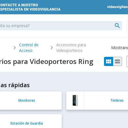
search
Control de
Accesorios para
chevron_right
chevron_right
Mostrando
Acceso
Videoporteros
rios para Videoporteros Ring
view_module
view_stream
as rápidas
Monitores
Timbres
Estación de Guardia