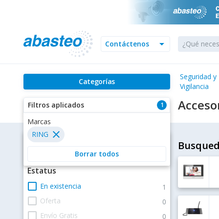
arrow_drop_down
Contáctenos
Seguridad y
Categorías
Vigilancia
Acceso
Filtros aplicados
1
Marcas
close
RING
Filtros
Busqued
Borrar todos
Estatus
check_box_outline_blank
En existencia
1
check_box_outline_blank
Oferta
0
check_box_outline_blank
Envío Gratis
0