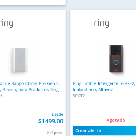
sor de Rango Chime Pro Gen 2,
Ring Timbre Inteligente 5F97F2,
, Blanco, para Productos Ring
Inalámbrico, Altavoz
26
5F97F2
Desde
$1499.00
Agotado
Crear alerta
0
212 pzas.