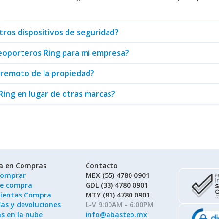
ada y adaptable a sus requerimientos específicos. Abasteo es su distr
tros dispositivos de seguridad?
ideoporteros Ring para mi empresa?
 remoto de la propiedad?
Ring en lugar de otras marcas?
ía en Compras
Contacto
omprar
MEX (55) 4780 0901
de compra
GDL (33) 4780 0901
ientas Compra
MTY (81) 4780 0901
as y devoluciones
L-V 9:00AM - 6:00PM
as en la nube
info@abasteo.mx