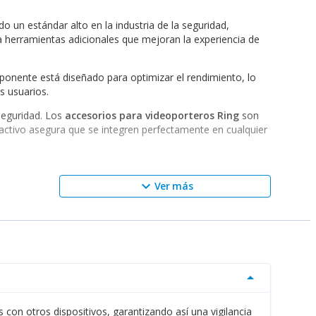
 un estándar alto en la industria de la seguridad,
a herramientas adicionales que mejoran la experiencia de
ponente está diseñado para optimizar el rendimiento, lo
s usuarios.
 seguridad. Los
accesorios para videoporteros Ring
son
activo asegura que se integren perfectamente en cualquier
keyboard_arrow_down
Ver más
sde sensores de movimiento hasta luces de advertencia,
lución de vigilancia de acuerdo a sus necesidades
o asegura que usted pueda monitorear su propiedad desde
e en el mundo moderno.
arrow_drop_down
 opción. Estas cámaras complementan a la perfección los
 con otros dispositivos, garantizando así una vigilancia
No solo mejoran su sistema de videoportería, sino que