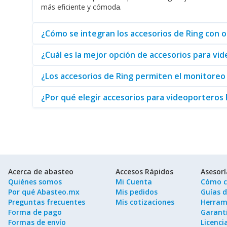
más eficiente y cómoda.
también ofrecen la posibilidad de una vigilancia personaliz
estos productos de alta calidad.
¿Cómo se integran los accesorios de Ring con o
¿Cuál es la mejor opción de accesorios para v
¿Los accesorios de Ring permiten el monitoreo
¿Por qué elegir accesorios para videoporteros 
Acerca de abasteo
Accesos Rápidos
Asesor
Quiénes somos
Mi Cuenta
Cómo c
Por qué Abasteo.mx
Mis pedidos
Guías 
Preguntas frecuentes
Mis cotizaciones
Herram
Forma de pago
Garantí
Formas de envío
Licenci