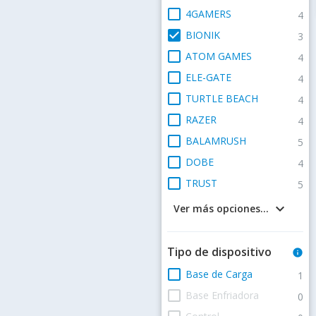
check_box_outline_blank
4GAMERS
4
check_box
BIONIK
3
check_box_outline_blank
ATOM GAMES
4
check_box_outline_blank
ELE-GATE
4
check_box_outline_blank
TURTLE BEACH
4
check_box_outline_blank
RAZER
4
check_box_outline_blank
BALAMRUSH
5
check_box_outline_blank
DOBE
4
check_box_outline_blank
TRUST
5
keyboard_arrow_down
Ver más opciones...
Tipo de dispositivo
info
check_box_outline_blank
Base de Carga
1
check_box_outline_blank
Base Enfriadora
0