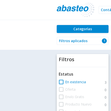
Cont
Categorías
Filtros aplicados
1
Filtros
Estatus
check_box_outline_blank
En existencia
3
check_box_outline_blank
Oferta
0
check_box_outline_blank
Envío Gratis
0
check_box_outline_blank
Producto Nuevo
0