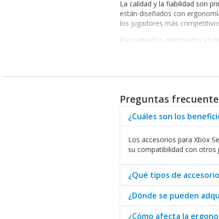
La calidad y la fiabilidad son 
están diseñados con ergonomía 
los jugadores más competitivo
Para aquellos interesados en 
Esto no solo optimiza el tiemp
también gestionar sus estrateg
Los accesorios para Xbox Serie
Operativos
, se asegurará de qu
personalizar sus configuracion
Preguntas frecuentes
Beneficios de los accesori
¿Cuáles son los benefici
Además, los jugadores que util
trabajo y el juego, gracias a l
Los accesorios para Xbox Se
su compatibilidad con otros 
En resumen, elegir accesorios p
llevarán su experiencia a nuev
y satisfactoria.
¿Qué tipos de accesori
¿Dónde se pueden adquir
¿Cómo afecta la ergonom