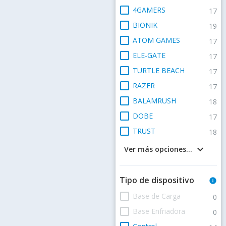
check_box_outline_blank
4GAMERS
17
check_box_outline_blank
BIONIK
19
check_box_outline_blank
ATOM GAMES
17
check_box_outline_blank
ELE-GATE
17
check_box_outline_blank
TURTLE BEACH
17
check_box_outline_blank
RAZER
17
check_box_outline_blank
BALAMRUSH
18
check_box_outline_blank
DOBE
17
check_box_outline_blank
TRUST
18
keyboard_arrow_down
Ver más opciones...
Tipo de dispositivo
info
check_box_outline_blank
Base de Carga
0
check_box_outline_blank
Base Enfriadora
0