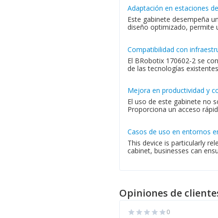
Adaptación en estaciones de
Este gabinete desempeña un p
diseño optimizado, permite u
Compatibilidad con infraestr
El BRobotix 170602-2 se con
de las tecnologías existentes,
Mejora en productividad y c
El uso de este gabinete no s
Proporciona un acceso rápido
Casos de uso en entornos e
This device is particularly 
cabinet, businesses can ensu
Opiniones de cliente
0
star
star
star
star
star