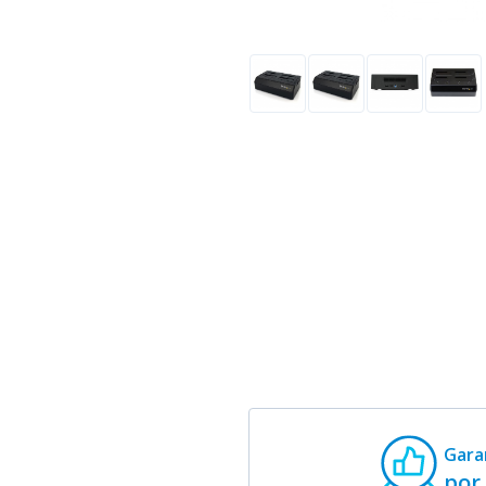
Gara
por