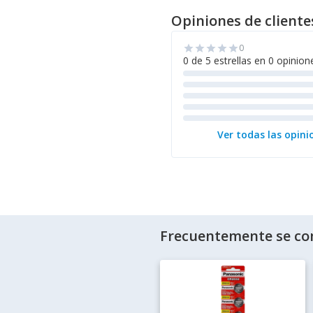
Opiniones de cliente
0
star
star
star
star
star
0 de 5 estrellas en 0 opinion
Ver todas las opini
Frecuentemente se co