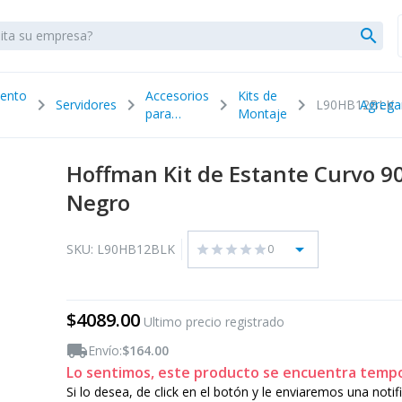
search
ento
Accesorios
Kits de
chevron_right
chevron_right
chevron_right
chevron_right
Servidores
L90HB12BLK
Agrega
para
Montaje
Servidores
Hoffman Kit de Estante Curvo 90 
Negro
arrow_drop_down
SKU: L90HB12BLK
0
star
star
star
star
star
$4089.00
Ultimo precio registrado
local_shipping
Envío:
$164.00
Lo sentimos, este producto se encuentra temp
Si lo desea, de click en el botón y le enviaremos una noti