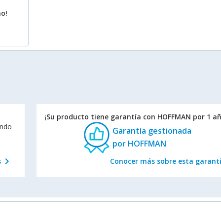
ño!
¡Su producto tiene garantía con HOFFMAN por 1 añ
endo
Garantía gestionada
por HOFFMAN
chevron_right
s
Conocer más sobre esta garant