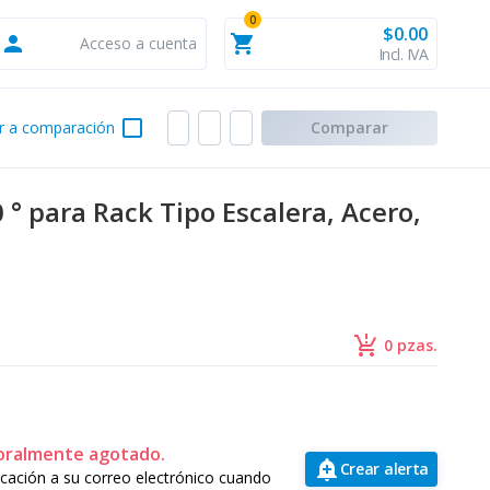
0
$0.00
person
shopping_cart
Acceso a cuenta
Incl. IVA
check_box_outline_blank
r a comparación
Comparar
° para Rack Tipo Escalera, Acero,
production_quantity_limits
0 pzas.
oralmente agotado.
add_alert
Crear alerta
ficación a su correo electrónico cuando