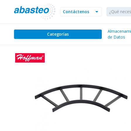
arrow_drop_down
Contáctenos
Almacenami
Categorías
de Datos