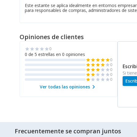
Este estante se aplica idealmente en entornos empresaria
para responsables de compras, administradores de siste
Opiniones de clientes
0
star
star
star
star
star
0 de 5 estrellas en 0 opiniones
0
star
star
star
star
star
0
star
star
star
star
star
Escrib
0
star
star
star
star
star
Si tien
0
star
star
star
star
star
0
star
star
star
star
star
Escri
chevron_right
Ver todas las opiniones
Frecuentemente se compran juntos