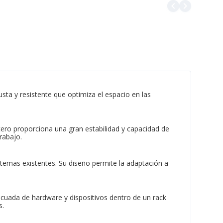
navigate_before
navigate_next
ta y resistente que optimiza el espacio en las
acero proporciona una gran estabilidad y capacidad de
rabajo.
istemas existentes. Su diseño permite la adaptación a
decuada de hardware y dispositivos dentro de un rack
s.