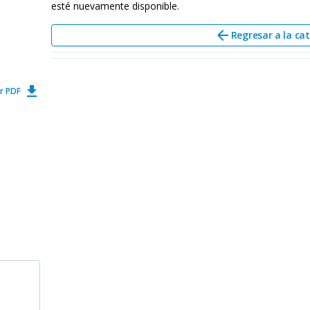
esté nuevamente disponible.
arrow_back
Regresar a la ca
get_app
r PDF