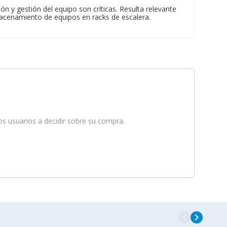
n y gestión del equipo son críticas. Resulta relevante
macenamiento de equipos en racks de escalera.
ros usuarios a decidir sobre su compra.
navigate_before
navigate_next