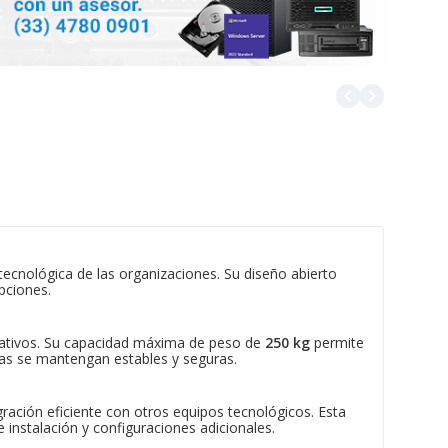
navigate_before
navigate_next
tecnológica de las organizaciones. Su diseño abierto
upciones.
orativos. Su capacidad máxima de peso de
250 kg
permite
jas se mantengan estables y seguras.
gración eficiente con otros equipos tecnológicos. Esta
 instalación y configuraciones adicionales.