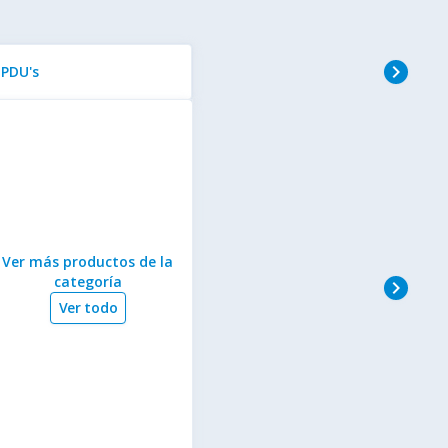
navigate_next
PDU's
Ver más productos de la
categoría
navigate_next
Ver todo