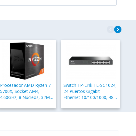
navigate_before
navigate_next
Procesador AMD Ryzen 7
Switch TP-Link TL-SG1024,
5700X, Socket AM4,
24 Puertos Gigabit
4.60GHz, 8 Núcleos, 32MB
Ethernet 10/100/1000, 48
Caché - No incluye
Gbit/s, 8000 Entradas, No
Disipador
Administrado