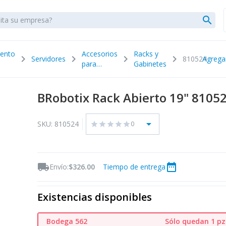
search
ento
Accesorios
Racks y
chevron_right
chevron_right
chevron_right
chevron_right
Servidores
810524
Agrega
para
Gabinetes
Servidores
BRobotix Rack Abierto 19" 8105
arrow_drop_down
SKU: 810524
0
star
star
star
star
star
local_shipping
date_range
Envío:
$326.00
Tiempo de entrega
Existencias disponibles
Bodega 562
Sólo quedan 1 pz