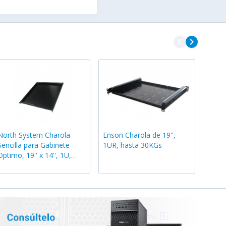
navigate_before
navigate_next
North System Charola
Enson Charola de 19'',
Sencilla para Gabinete
1UR, hasta 30KGs
Optimo, 19'' x 14'', 1U,
hasta 30kg