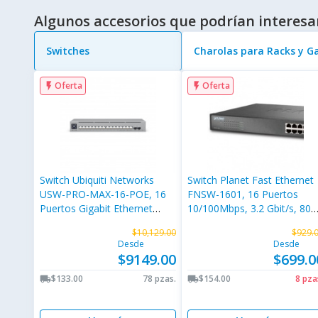
Algunos accesorios que podrían interesa
Switches
Charolas para Racks y G
Oferta
Oferta
flash_on
flash_on
Switch Ubiquiti Networks
Switch Planet Fast Ethernet
USW-PRO-MAX-16-POE, 16
FNSW-1601, 16 Puertos
Puertos Gigabit Ethernet
10/100Mbps, 3.2 Gbit/s, 800
10/100/1000, 2 Puertos
Entradas - No Administrable
$10,129.00
$929.
SFP+, 84 Gbit/s, 16000
Desde
Desde
Entradas, Administrado
$9149.00
$699.0
$133.00
78 pzas.
$154.00
8 pza
local_shipping
local_shipping