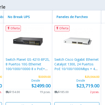
rle
abinetes
No Break UPS
Paneles de Parcheo
Oferta
Oferta
flash_on
flash_on
Switch Planet GS-4210-8P2S,
Switch Cisco Gigabit Ethernet
8 Puertos 10G Ethernet
Catalyst 1300, 24 Puertos
0
100/1000/10000 8 x PoE+
PoE 10/100/1000Mbps + 4
120W, 2 Puertos SFP, 20
Puertos SFP+, 195W, 128
00
$3309.00
$25,564.00
Gbit/s, 8000 Entradas,
Gbit/s, 16000 Entradas -
Desde
Desde
Administrado
Administrable
0
$2499.00
$23,719.00
s.
$154.00
19 pzas.
$185.00
2 pzas.
local_shipping
local_shipping