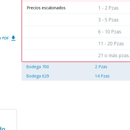
1 - 2 Pzas
Precios escalonados
3 - 5 Pzas
6 - 10 Pzas
get_app
r PDF
11 - 20 Pzas
21 o más pzas.
Bodega 700
2 Pzas
Bodega 629
14 Pzas
do