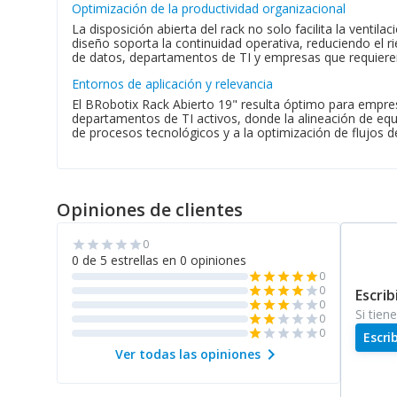
Optimización de la productividad organizacional
La disposición abierta del rack no solo facilita la venti
diseño soporta la continuidad operativa, reduciendo el r
de datos, departamentos de TI y empresas que requieren 
Entornos de aplicación y relevancia
El BRobotix Rack Abierto 19" resulta óptimo para empres
departamentos de TI activos, donde la alineación de equip
de procesos tecnológicos y a la optimización de flujos d
Opiniones de clientes
0
star
star
star
star
star
0 de 5 estrellas en 0 opiniones
0
star
star
star
star
star
0
star
star
star
star
star
Escrib
0
star
star
star
star
star
Si tien
0
star
star
star
star
star
0
star
star
star
star
star
Escri
chevron_right
Ver todas las opiniones