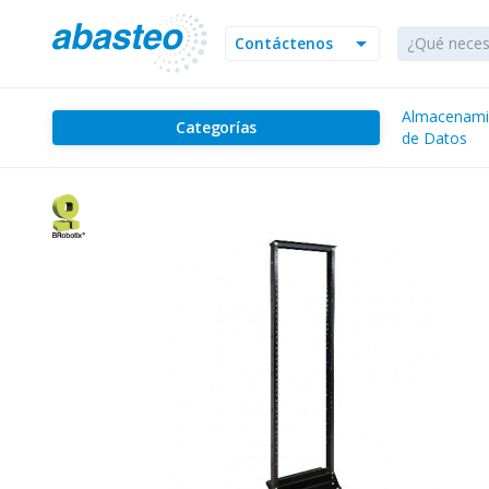
arrow_drop_down
Contáctenos
Almacenami
Categorías
de Datos