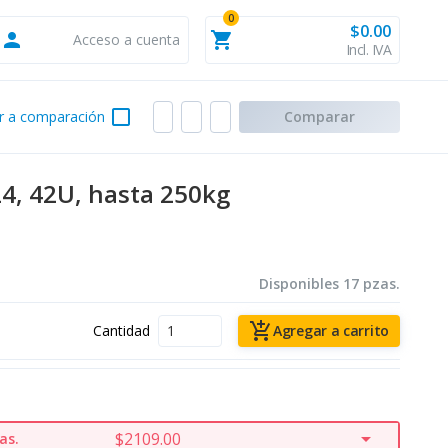
0
$0.00
person
shopping_cart
Acceso a cuenta
Incl. IVA
check_box_outline_blank
r a comparación
Comparar
24, 42U, hasta 250kg
Disponibles 17 pzas.
add_shopping_cart
Cantidad
Agregar a carrito
arrow_drop_down
$2109.00
as.