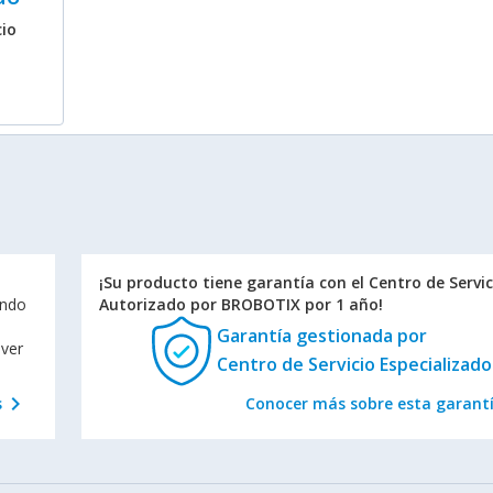
cio
¡Su producto tiene garantía con el Centro de Servic
endo
Autorizado por BROBOTIX por 1 año!
Garantía gestionada
por
lver
Centro de Servicio Especializado
chevron_right
s
Conocer más sobre esta garant