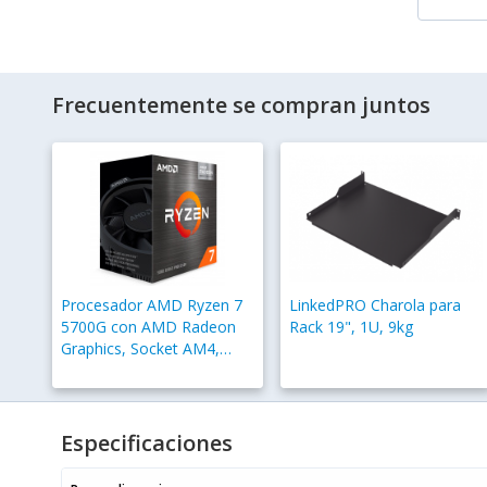
Frecuentemente se compran juntos
Procesador AMD Ryzen 7
LinkedPRO Charola para
5700G con AMD Radeon
Rack 19", 1U, 9kg
Graphics, Socket AM4,
4.60GHz, 8 Núcleos, 16MB
Caché - Incluye Disipador
Especificaciones