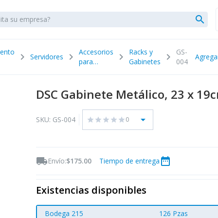
search
ento
Accesorios
Racks y
GS-
chevron_right
chevron_right
chevron_right
chevron_right
Servidores
Agrega
para
Gabinetes
004
Servidores
DSC Gabinete Metálico, 23 x 19
arrow_drop_down
SKU: GS-004
0
star
star
star
star
star
local_shipping
date_range
Envío:
$175.00
Tiempo de entrega
Existencias disponibles
Bodega 215
126 Pzas