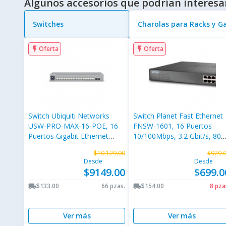
Algunos accesorios que podrían interesa
Switches
Charolas para Racks y G
Oferta
Oferta
flash_on
flash_on
Switch Ubiquiti Networks
Switch Planet Fast Ethernet
USW-PRO-MAX-16-POE, 16
FNSW-1601, 16 Puertos
Puertos Gigabit Ethernet
10/100Mbps, 3.2 Gbit/s, 800
10/100/1000, 2 Puertos
Entradas - No Administrable
$10,129.00
$929.
SFP+, 84 Gbit/s, 16000
Desde
Desde
Entradas, Administrado
$9149.00
$699.0
$133.00
66 pzas.
$154.00
8 pza
local_shipping
local_shipping
Ver más
Ver más