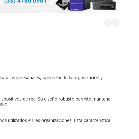
navigate_before
navigate_next
cturas empresariales, optimizando la organización y
dispositivos de red. Su diseño robusto permite mantener
nado.
os utilizados en las organizaciones. Esta característica