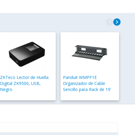
navigate_before
navigate_next
ZKTeco Lector de Huella
Panduit WMPF1E
Digital ZK9500, USB,
Organizador de Cable
Negro
Sencillo para Rack de 19'