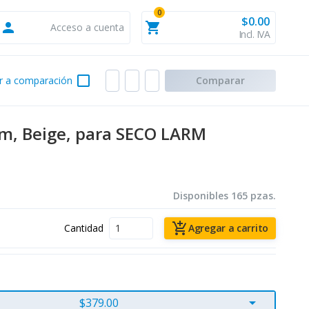
0
$0.00
person
shopping_cart
Acceso a cuenta
Incl. IVA
check_box_outline_blank
r a comparación
Comparar
cm, Beige, para SECO LARM
Disponibles 165 pzas.
add_shopping_cart
Cantidad
Agregar a carrito
arrow_drop_down
$379.00