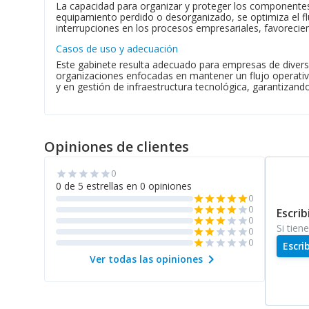
La capacidad para organizar y proteger los componentes 
equipamiento perdido o desorganizado, se optimiza el flu
interrupciones en los procesos empresariales, favorecie
Casos de uso y adecuación
Este gabinete resulta adecuado para empresas de divers
organizaciones enfocadas en mantener un flujo operativ
y en gestión de infraestructura tecnológica, garantizand
Opiniones de clientes
0
star
star
star
star
star
0 de 5 estrellas en 0 opiniones
0
star
star
star
star
star
0
star
star
star
star
star
Escrib
0
star
star
star
star
star
Si tien
0
star
star
star
star
star
0
star
star
star
star
star
Escri
chevron_right
Ver todas las opiniones