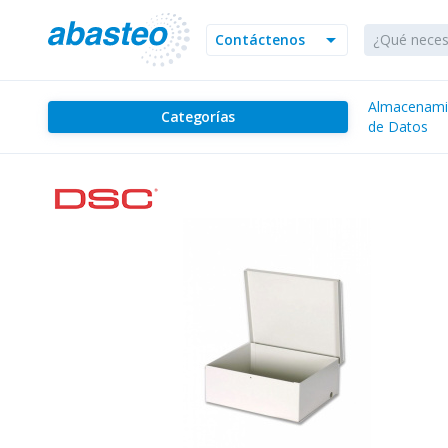
arrow_drop_down
Contáctenos
Almacenami
Categorías
de Datos