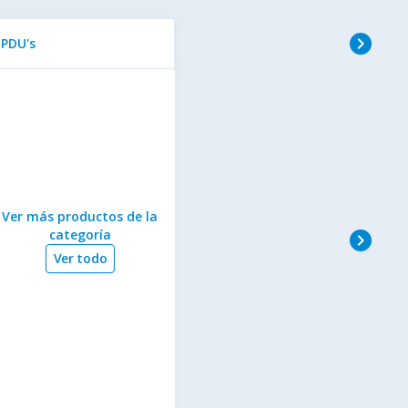
navigate_next
PDU's
Ver más productos de la
categoría
navigate_next
Ver todo