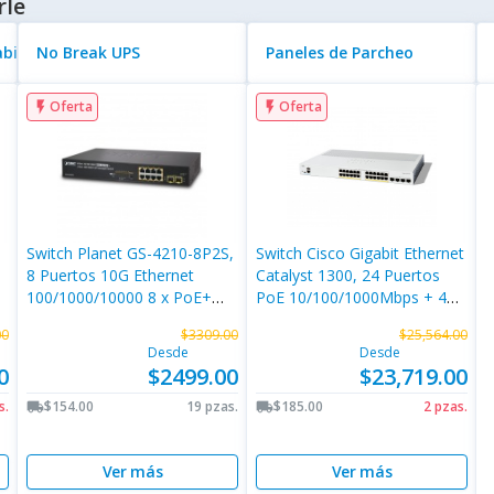
rle
abinetes
No Break UPS
Paneles de Parcheo
Oferta
Oferta
flash_on
flash_on
Switch Planet GS-4210-8P2S,
Switch Cisco Gigabit Ethernet
8 Puertos 10G Ethernet
Catalyst 1300, 24 Puertos
0
100/1000/10000 8 x PoE+
PoE 10/100/1000Mbps + 4
120W, 2 Puertos SFP, 20
Puertos SFP+, 195W, 128
00
$3309.00
$25,564.00
Gbit/s, 8000 Entradas,
Gbit/s, 16000 Entradas -
Desde
Desde
Administrado
Administrable
0
$2499.00
$23,719.00
s.
$154.00
19 pzas.
$185.00
2 pzas.
local_shipping
local_shipping
Ver más
Ver más