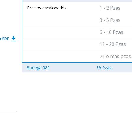
1 - 2 Pzas
Precios escalonados
3 - 5 Pzas
6 - 10 Pzas
get_app
r PDF
11 - 20 Pzas
21 o más pzas.
Bodega 589
39 Pzas