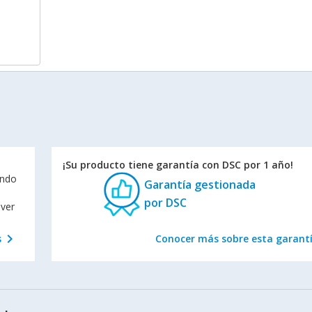
¡Su producto tiene garantía con DSC por 1 año!
endo
Garantía gestionada
por DSC
lver
chevron_right
s
Conocer más sobre esta garant