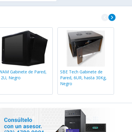
navigate_before
navigate_next
WAM Gabinete de Pared,
SBE Tech Gabinete de
12U, Negro
Pared, 6UR, hasta 30Kg,
Negro