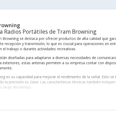
Browning
a Radios Portátiles de Tram Browning
m Browning se destaca por ofrecer productos de alta calidad que gara
e recepción y transmisión, lo que es crucial para operaciones en ent
n el trabajo o durante actividades recreativas.
tán diseñadas para adaptarse a diversas necesidades de comunicac
a exteriores, estas antenas permiten a su empresa contar con dispos
damente.
g es su capacidad para mejorar el rendimiento de la señal. Esto se 
 la precisión es clave. Las características técnicas también incluye
o largo del tiempo.
na serie de líneas de producto que se adaptan a sus necesidades e
ncuentre el modelo perfecto para sus radios portátiles. Esta varied
el sistema de comunicación.