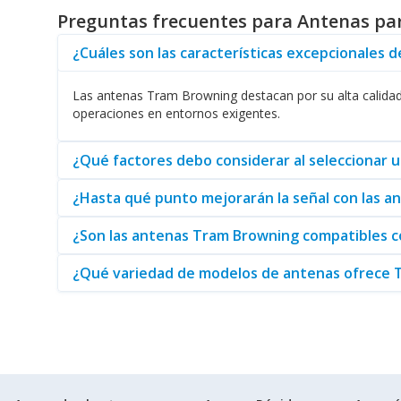
Preguntas frecuentes para Antenas pa
Además, la compatibilidad de las antenas es un factor cla
simplifica la integración en su infraestructura existente. 
¿Cuáles son las características excepcionales 
Es importante mencionar que Tram Browning también ofr
ampliando la funcionalidad de su red. Complementar su equ
Las antenas Tram Browning destacan por su alta calidad d
operaciones en entornos exigentes.
Finalmente, si está buscando una experiencia completa en
garantizar una instalación efectiva. Tram Browning no solo
comunicación.
¿Qué factores debo considerar al seleccionar
En conclusión, las
Antenas para Radios Portátiles
de Tra
¿Hasta qué punto mejorarán la señal con las 
asegura que las comunicaciones se mantengan efectivas en 
comunicación.
¿Son las antenas Tram Browning compatibles c
¿Qué variedad de modelos de antenas ofrece 