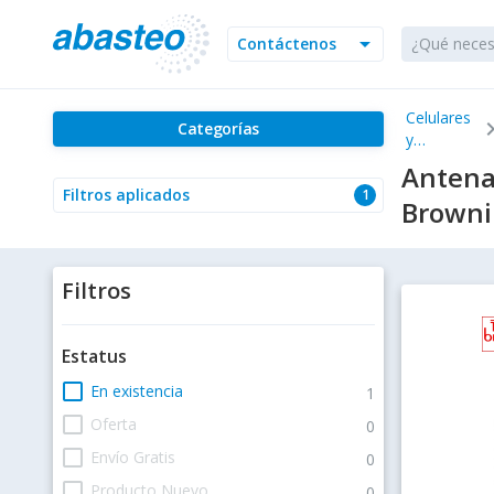
arrow_drop_down
Contáctenos
Celulares
chevron_
Categorías
y
Telefonía
Antena
Filtros aplicados
1
Browni
Filtros
Estatus
check_box_outline_blank
En existencia
1
check_box_outline_blank
Oferta
0
check_box_outline_blank
Envío Gratis
0
check_box_outline_blank
Producto Nuevo
0