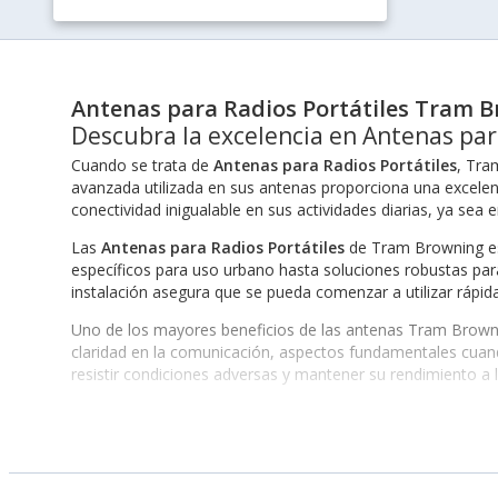
Antenas para Radios Portátiles Tram 
Descubra la excelencia en Antenas par
Cuando se trata de
Antenas para Radios Portátiles
, Tra
avanzada utilizada en sus antenas proporciona una excelent
conectividad inigualable en sus actividades diarias, ya sea e
Las
Antenas para Radios Portátiles
de Tram Browning es
específicos para uso urbano hasta soluciones robustas par
instalación asegura que se pueda comenzar a utilizar rápi
Uno de los mayores beneficios de las antenas Tram Brownin
claridad en la comunicación, aspectos fundamentales cuando
resistir condiciones adversas y mantener su rendimiento a l
Por otra parte, las
Antenas para Radios Portátiles
ofrecen u
de mayor tamaño, Tram Browning asegura que cada cliente e
con el uso esperado, optimizando el rendimiento general d
Rendimiento Superior de las Antenas