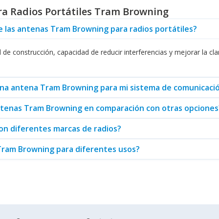
ra Radios Portátiles Tram Browning
ve a analizar. Tram Browning se esfuerza por ofrecer productos que p
Esto significa que puede actualizar su sistema de comunicación sin pr
de las antenas Tram Browning para radios portátiles?
ece
Antenas para Estaciones Base y Repetidores
, que son ideales pa
ipo con estas opciones le permitirá aprovechar al máximo su invers
e construcción, capacidad de reducir interferencias y mejorar la clar
 el campo de las antenas, considere también las
Antenas Móviles
y el
 se especializa en productos individuales, sino que también proporcio
 una antena Tram Browning para mi sistema de comunicaci
m Browning representan una inversión sólida para su empresa. Su capa
antenas Tram Browning en comparación con otras opciones
todo momento. Para adquirir estos productos, usted puede visitar Ab
on diferentes marcas de radios?
Tram Browning para diferentes usos?