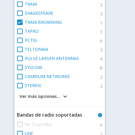
check_box_outline_blank
TRAM
2
check_box_outline_blank
SHAKESPEARE
3
check_box
TRAM BROWNING
1
check_box_outline_blank
TXPRO
3
check_box_outline_blank
PCTEL
6
check_box_outline_blank
TELTONIKA
2
check_box_outline_blank
PULSE LARSEN ANTENNAS
4
check_box_outline_blank
SYSCOM
8
check_box_outline_blank
CAMBIUM NETWORKS
2
check_box_outline_blank
STEREN
2
keyboard_arrow_down
Ver más opciones...
Bandas de radio soportadas
info
check_box_outline_blank
No Disponible
0
check_box_outline_blank
UHF
1