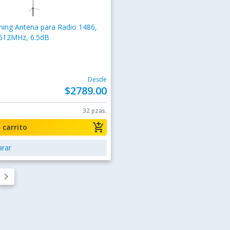
ing Antena para Radio 1486,
 512MHz, 6.5dB
Desde
$2789.00
0
32 pzas.
add_shopping_cart
a carrito
rar
keyboard_arrow_right