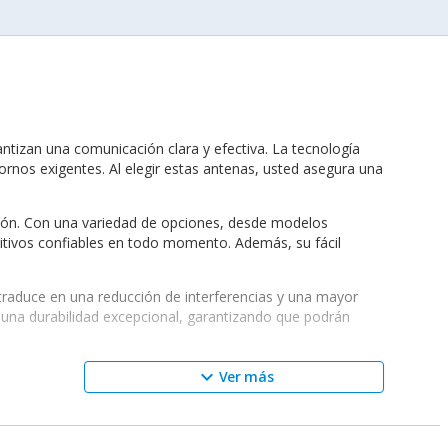
ntizan una comunicación clara y efectiva. La tecnología
ornos exigentes. Al elegir estas antenas, usted asegura una
ión. Con una variedad de opciones, desde modelos
itivos confiables en todo momento. Además, su fácil
traduce en una reducción de interferencias y una mayor
n una durabilidad excepcional, garantizando que podrán
specíficas. Desde antenas más compactas hasta opciones
keyboard_arrow_down
Ver más
ad implica que se pueden elegir antenas que se alineen