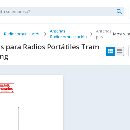
search
Antenas
Antenas
right
chevron_right
chevron_right
Radiocomunicación
Mostrando
Radiocomunicación
para
Radios
s para Radios Portátiles Tram
Portátiles
view_module
view_stream
ng