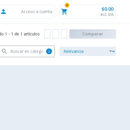
0
$0.00
person
shopping_cart
Acceso a cuenta
Incl. IVA
 1 - 1 de 1 artículos
Comparar
search
info