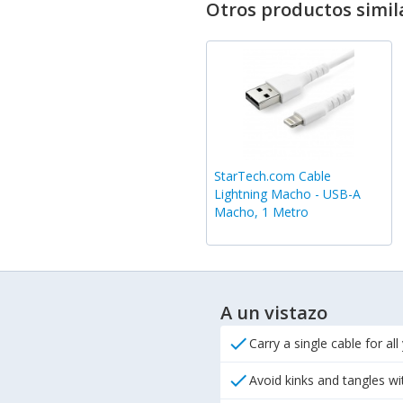
Otros productos simil
StarTech.com Cable
Lightning Macho - USB-A
Macho, 1 Metro
A un vistazo
check
Carry a single cable for a
check
Avoid kinks and tangles wi