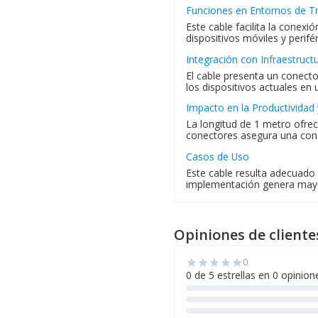
Funciones en Entornos de T
Este cable facilita la conexi
dispositivos móviles y perifé
Integración con Infraestruct
El cable presenta un conect
los dispositivos actuales en 
Impacto en la Productividad
La longitud de 1 metro ofrece
conectores asegura una conex
Casos de Uso
Este cable resulta adecuado 
implementación genera mayor 
Opiniones de cliente
0
star
star
star
star
star
0 de 5 estrellas en 0 opinion