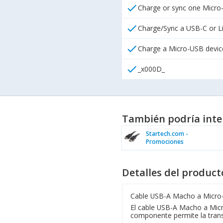
check
Charge or sync one Micro-
check
Charge/Sync a USB-C or Li
check
Charge a Micro-USB device
check
_x000D_
También podría inte
Startech.com -
Promociones
Detalles del product
Cable USB-A Macho a Micro
El cable USB-A Macho a Micr
componente permite la transf