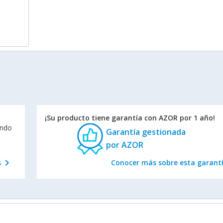
¡Su producto tiene garantía con AZOR por 1 año!
endo
Garantía gestionada
por AZOR
chevron_right
s
Conocer más sobre esta garant