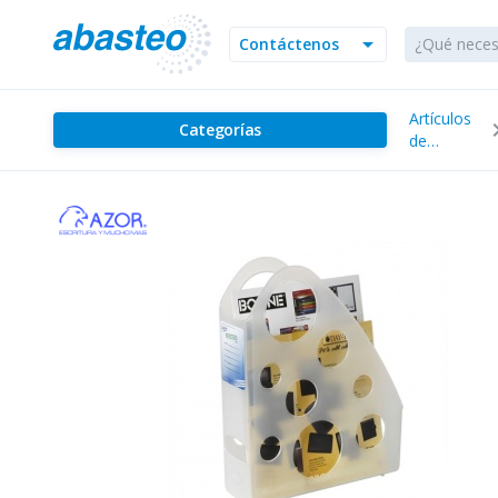
arrow_drop_down
Contáctenos
Artículos
chevron
Categorías
de
Oficina