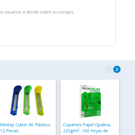
ros usuarios a decidir sobre su compra.
navigate_before
navigate_next
Nextep Cutter de Plástico,
Copamex Papel Opalina,
12 Piezas
225g/m², 100 Hojas de