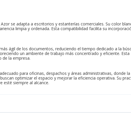
 Azor se adapta a escritorios y estanterías comerciales. Su color blan
riencia limpia y ordenada. Esta compatibilidad facilita su incorporac
ón más ágil de los documentos, reduciendo el tiempo dedicado a la bús
avoreciendo un ambiente de trabajo más concentrado y eficiente. Esta
o de la empresa.
 adecuado para oficinas, despachos y áreas administrativas, donde l
scan optimizar el espacio y mejorar la eficiencia operativa. Su practi
 esté siempre al alcance.