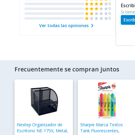
0
star
star
star
star
star
Escrib
0
star
star
star
star
star
Si tien
0
star
star
star
star
star
0
star
star
star
star
star
Escri
chevron_right
Ver todas las opiniones
Frecuentemente se compran juntos
Nextep Organizador de
Sharpie Marca Textos
Escritorio NE-175X, Metal,
Tank Fluorescentes,