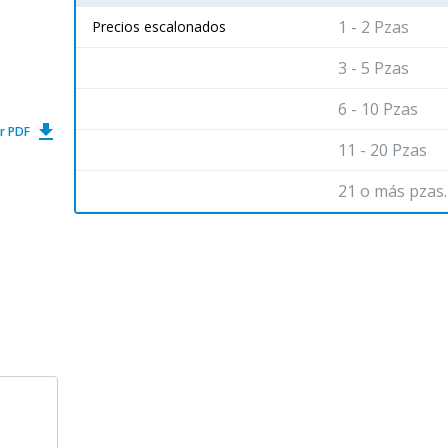
1 - 2 Pzas
Precios escalonados
3 - 5 Pzas
6 - 10 Pzas
get_app
r PDF
11 - 20 Pzas
21 o más pzas.