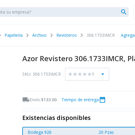
search
_right
chevron_right
chevron_right
chevron_right
Papelería
Archivo
Revisteros
306.1733IMCR
Agrega
Azor Revistero 306.1733IMCR, Pl
arrow_drop_down
SKU: 306.1733IMCR
0
star
star
star
star
star
local_shipping
date_range
Envío:
$133.00
Tiempo de entrega
Existencias disponibles
Bodega 926
20 Pzas