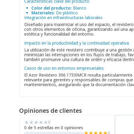
Características clave del producto
Color del producto:
Blanco
Materiales:
De plástico
Integración en infraestructuras laborales
Diseñado para maximizar el uso del espacio, el revistero
con otros elementos de oficina, garantizando así una apa
estética y funcionalidad del entorno.
Impacto en la productividad y la continuidad operativa
La utilización de este revistero contribuye a una gesti
minimizan las interrupciones en los flujos de trabajo, f
también promueve una cultura de orden y eficacia dentr
Casos de uso en entornos empresariales
El Azor Revistero 306.1733IMCR resulta particularmente
relevante para gerentes y responsables de compras que bu
mantenimientos, asegurando que la documentación clave
Opiniones de clientes
0
star
star
star
star
star
0 de 5 estrellas en 0 opiniones
0
star
star
star
star
star