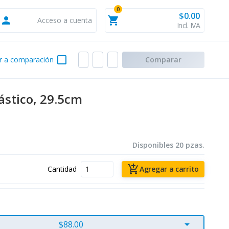
0
$0.00
person
shopping_cart
Acceso a cuenta
Incl. IVA
check_box_outline_blank
r a comparación
Comparar
ástico, 29.5cm
Disponibles 20 pzas.
add_shopping_cart
Cantidad
Agregar a carrito
arrow_drop_down
$88.00