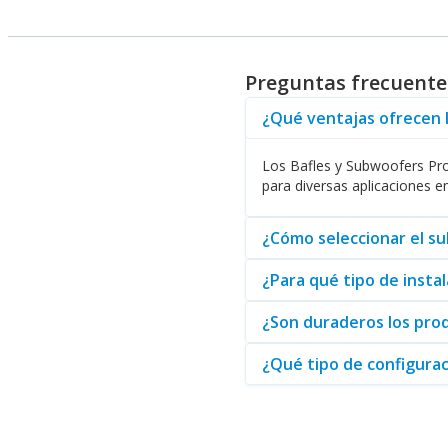
Beneficios de usar produc
La variedad de productos de Kl
sistemas de cine en casa, exis
Preguntas frecuentes
Por último, es importante menc
opciones necesarias para llevar
¿Qué ventajas ofrecen l
Profesionales de Klipsch son la
Los Bafles y Subwoofers Prof
para diversas aplicaciones e
¿Cómo seleccionar el s
¿Para qué tipo de insta
¿Son duraderos los prod
¿Qué tipo de configurac