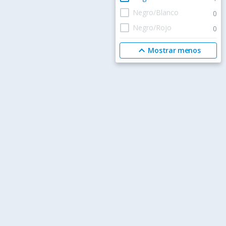
check_box_outline_blank
Negro/Blanco
0
check_box_outline_blank
Negro/Rojo
0
expand_less
Mostrar menos