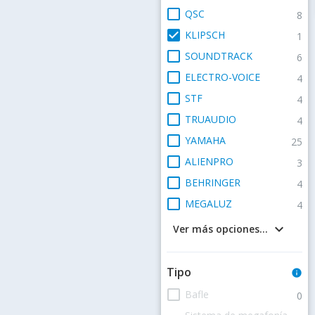
check_box_outline_blank
QSC
8
check_box
KLIPSCH
1
check_box_outline_blank
SOUNDTRACK
6
check_box_outline_blank
ELECTRO-VOICE
4
check_box_outline_blank
STF
4
check_box_outline_blank
TRUAUDIO
4
check_box_outline_blank
YAMAHA
25
check_box_outline_blank
ALIENPRO
3
check_box_outline_blank
BEHRINGER
4
check_box_outline_blank
MEGALUZ
4
keyboard_arrow_down
Ver más opciones...
Tipo
info
check_box_outline_blank
Bafle
0