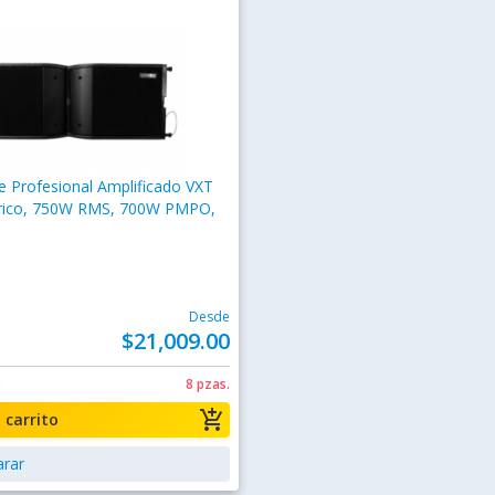
 Profesional Amplificado VXT
rico, 750W RMS, 700W PMPO,
Desde
$21,009.00
0
8 pzas.
add_shopping_cart
a carrito
rar