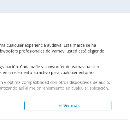
a cualquier experiencia auditiva. Esta marca se ha
subwoofers profesionales de Vamav, usted está eligiendo
 grabación. Cada bafle y subwoofer de Vamav ha sido
 en un elemento atractivo para cualquier entorno.
n y óptima compatibilidad con otros dispositivos de audio.
ntizando así el mejor rendimiento en cualquier aplicación.
keyboard_arrow_down
Ver más
eño acústico meticulosamente calibrado, estos productos
reación de estos dispositivos permite manejar frecuencias
a eficiencia hasta tweeters de neodimio, garantizando así