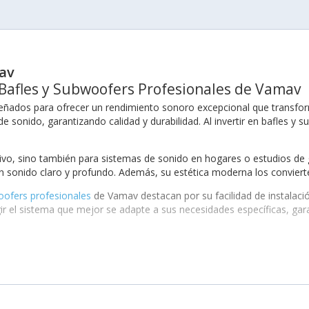
mav
 Bafles y Subwoofers Profesionales de Vamav
ñados para ofrecer un rendimiento sonoro excepcional que transform
sonido, garantizando calidad y durabilidad. Al invertir en bafles y 
vivo, sino también para sistemas de sonido en hogares o estudios de
sonido claro y profundo. Además, su estética moderna los convierte
oofers profesionales
de Vamav destacan por su facilidad de instalació
ir el sistema que mejor se adapte a sus necesidades específicas, gara
ofers profesionales de Vamav es su rendimiento superior. Con un dis
ndes con una claridad impresionante. La tecnología utilizada en la c
cción sonora.
ísticas que optimizan la proyección del sonido, desde woofers de alt