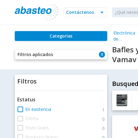
arrow_drop_down
Contáctenos
Electrónica
ch
Categorías
de
Consumo
Bafles
Filtros aplicados
0
Vamav
Filtros
Busqued
Estatus
check_box_outline_blank
En existencia
1
check_box_outline_blank
Oferta
0
check_box_outline_blank
Envío Gratis
0
check_box_outline_blank
Producto Nuevo
0