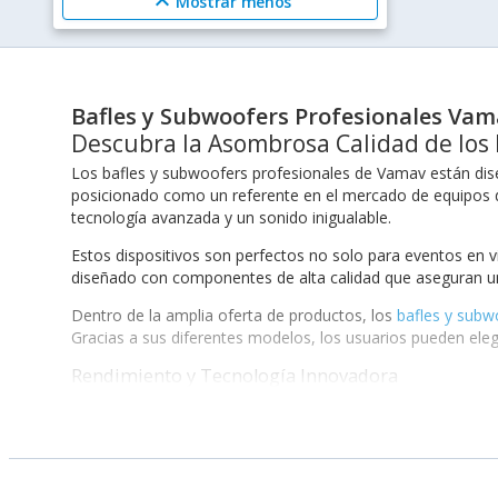
expand_less
Mostrar menos
Bafles y Subwoofers Profesionales Va
Descubra la Asombrosa Calidad de los
Los bafles y subwoofers profesionales de Vamav están dise
posicionado como un referente en el mercado de equipos de 
tecnología avanzada y un sonido inigualable.
Estos dispositivos son perfectos no solo para eventos en 
diseñado con componentes de alta calidad que aseguran un 
Dentro de la amplia oferta de productos, los
bafles y subw
Gracias a sus diferentes modelos, los usuarios pueden eleg
Rendimiento y Tecnología Innovadora
Uno de los aspectos más distintivos de los bafles y subwo
generan un sonido envolvente que puede llenar espacios gra
bajas y altas sin distorsiones, lo que es crucial en la produ
Además, cada bafle y subwoofer está equipado con caracter