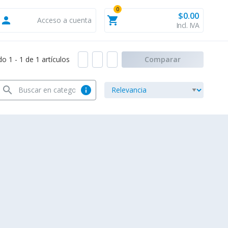
0
$0.00
person
shopping_cart
Acceso a cuenta
Incl. IVA
 1 - 1 de 1 artículos
Comparar
search
info