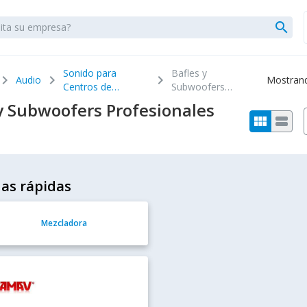
search
Sonido para
Bafles y
evron_right
chevron_right
chevron_right
Audio
Mostrando
Centros de
Subwoofers
Entretenimiento
Profesionales
 y Subwoofers Profesionales
view_module
view_stream
as rápidas
Mezcladora