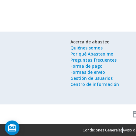
Acerca de abasteo
Quiénes somos
Por qué Abasteo.mx
Preguntas frecuentes
Forma de pago
Formas de envío
Gestión de usuarios
Centro de información
cred
card_giftcard
Condiciones Generales
Aviso d