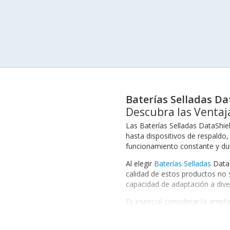
Baterías Selladas Da
Descubra las Ventaj
Las Baterías Selladas DataShiel
hasta dispositivos de respaldo
funcionamiento constante y dur
Al elegir
Baterías Selladas
DataS
calidad de estos productos no 
capacidad de adaptación a dive
Es esencial considerar la ampl
comerciales, esta variedad ase
los
Reguladores de Voltaje
, op