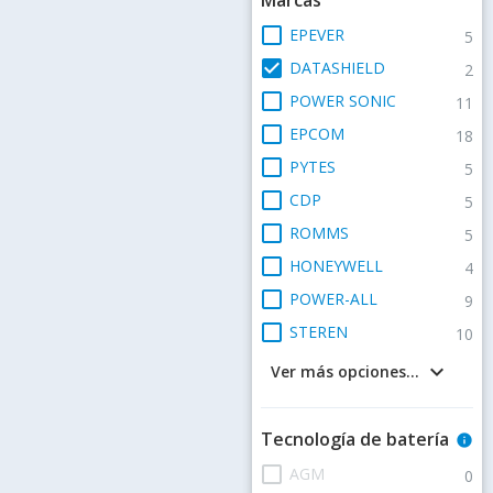
check_box_outline_blank
EPEVER
5
check_box
DATASHIELD
2
check_box_outline_blank
POWER SONIC
11
check_box_outline_blank
EPCOM
18
check_box_outline_blank
PYTES
5
check_box_outline_blank
CDP
5
check_box_outline_blank
ROMMS
5
check_box_outline_blank
HONEYWELL
4
check_box_outline_blank
POWER-ALL
9
check_box_outline_blank
STEREN
10
keyboard_arrow_down
Ver más opciones...
Tecnología de batería
info
check_box_outline_blank
AGM
0