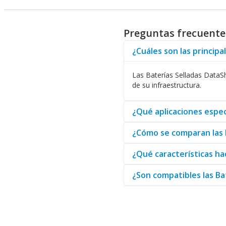
Beneficios del Uso de Bate
La compatibilidad es un aspecto
Preguntas frecuente
asegura que, independientement
Con una sólida reputación en el
¿Cuáles son las principa
operación, sino que también me
Las Baterías Selladas DataSh
Al final, en Abasteo, usted en
de su infraestructura.
que recibirá productos de cali
¿Qué aplicaciones espec
¿Cómo se comparan las B
¿Qué características ha
¿Son compatibles las Ba