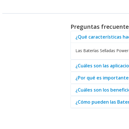
La línea de productos de Power
complementos perfectos que ayu
mismos estándares de calidad q
Preguntas frecuentes
Para aquellos que buscan sist
dispositivos, puede estar segu
¿Qué características ha
En resumen, las Baterías Sellad
son una inversión inteligente p
Las Baterías Selladas Power
¿Cuáles son las aplicac
¿Por qué es importante 
¿Cuáles son los benefici
¿Cómo pueden las Baterí