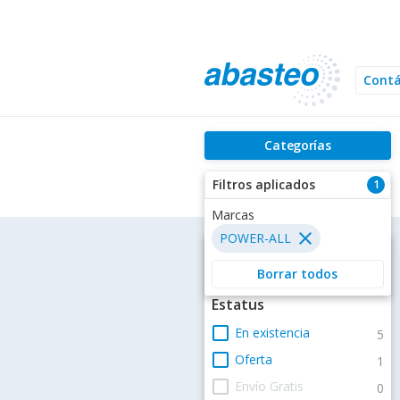
Cont
Categorías
Filtros aplicados
1
Marcas
close
POWER-ALL
Filtros
Borrar todos
Estatus
check_box_outline_blank
En existencia
5
check_box_outline_blank
Oferta
1
check_box_outline_blank
Envío Gratis
0