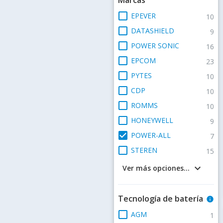
check_box_outline_blank
EPEVER
10
check_box_outline_blank
DATASHIELD
9
check_box_outline_blank
POWER SONIC
16
check_box_outline_blank
EPCOM
23
check_box_outline_blank
PYTES
10
check_box_outline_blank
CDP
10
check_box_outline_blank
ROMMS
10
check_box_outline_blank
HONEYWELL
9
check_box
POWER-ALL
7
check_box_outline_blank
STEREN
15
keyboard_arrow_down
Ver más opciones...
Tecnología de batería
info
check_box_outline_blank
AGM
1