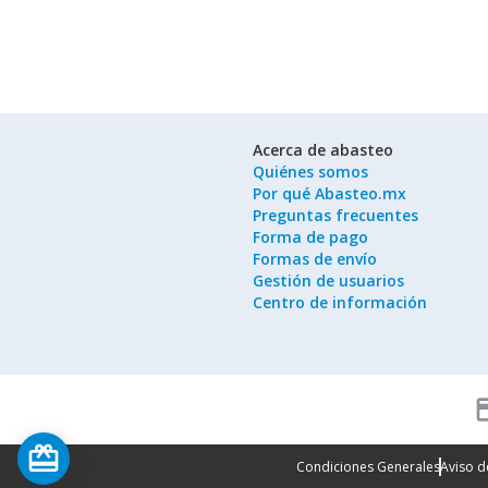
Acerca de abasteo
Quiénes somos
Por qué Abasteo.mx
Preguntas frecuentes
Forma de pago
Formas de envío
Gestión de usuarios
Centro de información
cred
card_giftcard
Condiciones Generales
Aviso d