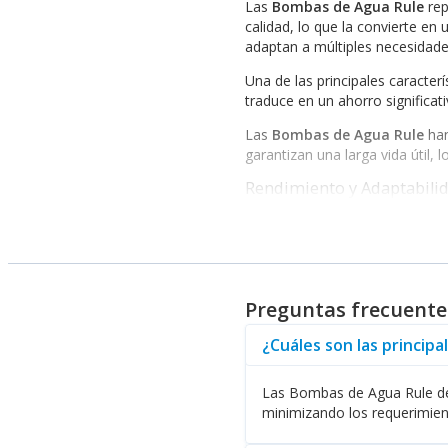
Las
Bombas de Agua Rule
rep
calidad, lo que la convierte e
adaptan a múltiples necesidades
Una de las principales caracterí
traduce en un ahorro significat
Las
Bombas de Agua Rule
han
garantizan una larga vida útil
Rendimiento y Adaptabili
Otra fortaleza de las
Bombas d
sus requerimientos específicos.
ofrecen hace que Rule sea una 
Además, la facilidad de instala
Preguntas frecuente
equipos puede realizarse sin c
En conclusión, si busca soluci
¿Cuáles son las princip
calidad de sus productos. Abas
operativas.
Las Bombas de Agua Rule dest
minimizando los requerimie