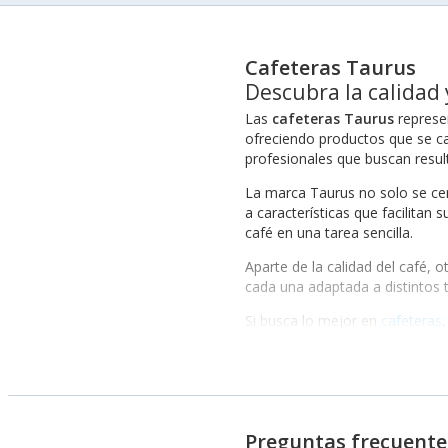
Cafeteras Taurus
Descubra la calidad 
Las
cafeteras Taurus
represen
ofreciendo productos que se ca
profesionales que buscan resul
La marca Taurus no solo se cen
a características que facilita
café en una tarea sencilla.
Aparte de la calidad del café, 
cada una adaptada a distintos ti
Si busca lo mejor en
cafeteras
traduce en confianza por parte 
Beneficios de elegir esta 
Además, Taurus se preocupa po
y opciones programables, lo qu
Preguntas frecuente