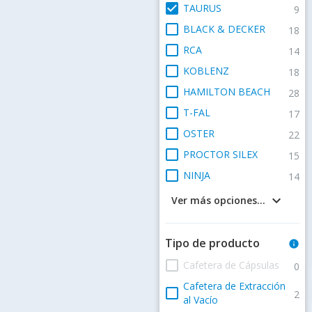
check_box
TAURUS
9
check_box_outline_blank
BLACK & DECKER
18
check_box_outline_blank
RCA
14
check_box_outline_blank
KOBLENZ
18
check_box_outline_blank
HAMILTON BEACH
28
check_box_outline_blank
T-FAL
17
check_box_outline_blank
OSTER
22
check_box_outline_blank
PROCTOR SILEX
15
check_box_outline_blank
NINJA
14
keyboard_arrow_down
Ver más opciones...
Tipo de producto
info
check_box_outline_blank
Cafetera de Cápsulas
0
Cafetera de Extracción
check_box_outline_blank
2
al Vacío