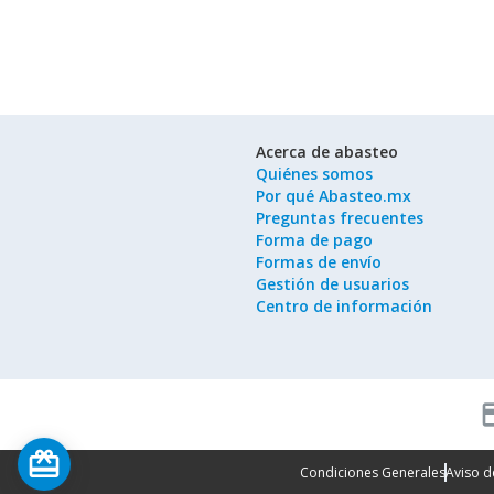
Acerca de abasteo
Quiénes somos
Por qué Abasteo.mx
Preguntas frecuentes
Forma de pago
Formas de envío
Gestión de usuarios
Centro de información
cred
card_giftcard
Condiciones Generales
Aviso d