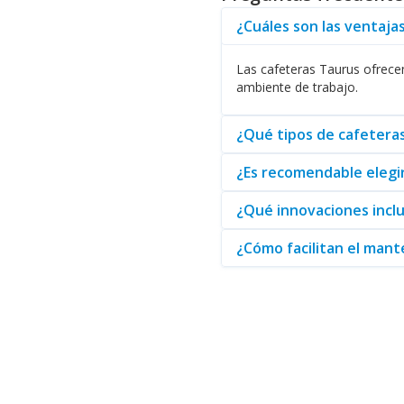
Para aquellos interesados en u
Cada categoría muestra el com
¿Cuáles son las ventaja
Finalmente, con la posibilida
Las cafeteras Taurus ofrecen
versatilidad de la oferta de Ta
ambiente de trabajo.
En resumen, las
cafeteras Ta
adquirir un producto confiable 
¿Qué tipos de cafetera
¿Es recomendable elegi
¿Qué innovaciones inclu
¿Cómo facilitan el mant