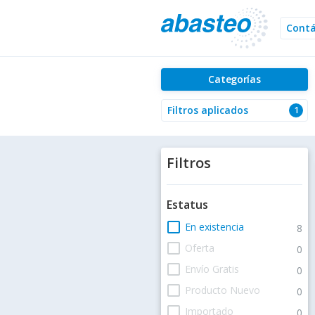
Cont
Categorías
Filtros aplicados
1
Filtros
Estatus
check_box_outline_blank
En existencia
8
check_box_outline_blank
Oferta
0
check_box_outline_blank
Envío Gratis
0
check_box_outline_blank
Producto Nuevo
0
check_box_outline_blank
Importado
0