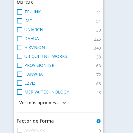
Marcas
check_box_outline_blank
TP-LINK
41
check_box_outline_blank
IMOU
51
check_box_outline_blank
UNIARCH
33
check_box_outline_blank
DAHUA
225
check_box_outline_blank
HIKVISION
348
check_box_outline_blank
UBIQUITI NETWORKS
38
check_box_outline_blank
PROVISION-ISR
63
check_box_outline_blank
HANWHA
72
check_box_outline_blank
EZVIZ
63
check_box_outline_blank
MERIVA TECHNOLOGY
43
keyboard_arrow_down
Ver más opciones...
Factor de forma
info
check_box_outline_blank
ANPR/LPR
0