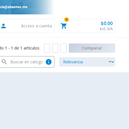
0
$0.00
person
shopping_cart
Acceso a cuenta
Incl. IVA
 1 - 1 de 1 artículos
Comparar
search
info