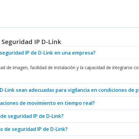
ink
 IP de D-Link es su compatibilidad con diferentes sistemas y disposit
oblemas. Además, gracias a su capacidad de usar Wi-Fi, es posible ins
do, lo cual es una gran ventaja para empresas y usuarios residenciale
Seguridad IP D-Link
e seguridad IP de D-Link en una empresa?
 permite que usted reciba notificaciones de movimiento y eventos en
cialmente útil para gestionar la seguridad de grandes áreas, como em
ad de imagen, facilidad de instalación y la capacidad de integrarse co
á una gama diversificada de productos complementarios, como los
Swi
s para fomentar un entorno seguro y funcional, adaptándose a las nec
D-Link sean adecuadas para vigilancia en condiciones de p
icaciones de movimiento en tiempo real?
etas y Módulos de Red
que pueden mejorar la conectividad y el rendim
dad funcione sin interrupciones y con una alta fiabilidad.
de seguridad IP de D-Link?
as de seguridad IP de D-Link?
ctividad que D-Link proporciona, tales como los sistemas de
Wi-Fi en 
 señal fuerte y constante, esencial para la transmisión de video en 