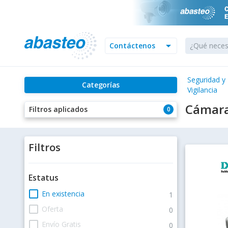
arrow_drop_down
Contáctenos
Seguridad y
Categorías
Vigilancia
Cámara
Filtros aplicados
0
Filtros
Estatus
check_box_outline_blank
En existencia
1
check_box_outline_blank
Oferta
0
check_box_outline_blank
Envío Gratis
0