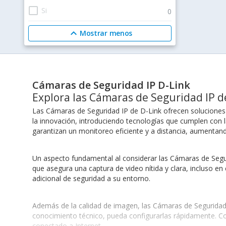
check_box_outline_blank
Si
0
expand_less
Mostrar menos
Cámaras de Seguridad IP D-Link
Explora las Cámaras de Seguridad IP de
Las Cámaras de Seguridad IP de D-Link ofrecen soluciones 
la innovación, introduciendo tecnologías que cumplen con 
garantizan un monitoreo eficiente y a distancia, aumentando
Un aspecto fundamental al considerar las Cámaras de Segur
que asegura una captura de video nítida y clara, incluso en 
adicional de seguridad a su entorno.
Además de la calidad de imagen, las Cámaras de Seguridad IP
conocimiento técnico, pueda configurarlas rápidamente. Con
conectado a Internet.