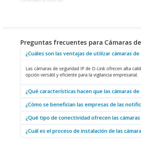
Beneficios de las Cámaras de Seguridad IP de D-L
Una de las principales ventajas de las Cámaras de Seguridad
cámaras en su infraestructura de seguridad existente sin pr
evitando la necesidad de costosas instalaciones por cablea
Preguntas frecuentes para Cámaras de 
¿Cuáles son las ventajas de utilizar cámaras d
La conectividad de las Cámaras de Seguridad IP de D-Link
lo que sucede en su espacio vigilado. Esta función es espe
constante puede ser un reto.
Las cámaras de seguridad IP de D-Link ofrecen alta calid
opción versátil y eficiente para la vigilancia empresarial.
Además, al explorar la oferta de D-Link, usted encontrar
seguridad y gestión de red. Sus soluciones están diseñada
¿Qué características hacen que las cámaras de 
¿Cómo se benefician las empresas de las notif
Por otro lado, D-Link también ofrece productos como
Tarj
operan sus cámaras. Esto garantiza que su sistema de seguri
¿Qué tipo de conectividad ofrecen las cámaras 
¿Cuál es el proceso de instalación de las cámar
Por último, no debe pasar por alto las soluciones de cone
permitiendo que las Cámaras de Seguridad IP mantengan una