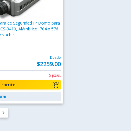
ara de Seguridad IP Domo para
DCS-3410, Alámbrico, 704 x 576
a/Noche
Desde
$2259.00
0
5 pzas.
add_shopping_cart
a carrito
rar
keyboard_arrow_right