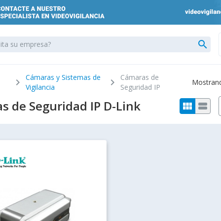
search
Cámaras y Sistemas de
Cámaras de
chevron_right
chevron_right
Mostrando
Vigilancia
Seguridad IP
s de Seguridad IP D-Link
view_module
view_stream