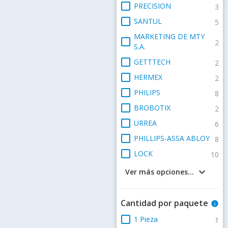
check_box_outline_blank
PRECISION
3
check_box_outline_blank
SANTUL
5
MARKETING DE MTY
check_box_outline_blank
2
S.A.
check_box_outline_blank
GETTTECH
2
check_box_outline_blank
HERMEX
2
check_box_outline_blank
PHILIPS
8
check_box_outline_blank
BROBOTIX
2
check_box_outline_blank
URREA
6
check_box_outline_blank
PHILLIPS-ASSA ABLOY
8
check_box_outline_blank
LOCK
10
keyboard_arrow_down
Ver más opciones...
Cantidad por paquete
info
check_box_outline_blank
1 Pieza
1