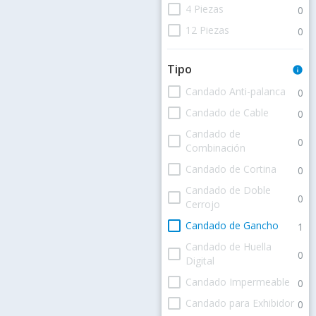
check_box_outline_blank
4 Piezas
0
check_box_outline_blank
12 Piezas
0
Tipo
info
check_box_outline_blank
Candado Anti-palanca
0
check_box_outline_blank
Candado de Cable
0
Candado de
check_box_outline_blank
0
Combinación
check_box_outline_blank
Candado de Cortina
0
Candado de Doble
check_box_outline_blank
0
Cerrojo
check_box_outline_blank
Candado de Gancho
1
Candado de Huella
check_box_outline_blank
0
Digital
check_box_outline_blank
Candado Impermeable
0
check_box_outline_blank
Candado para Exhibidor
0