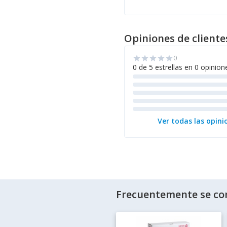
Opiniones de cliente
0
star
star
star
star
star
0 de 5 estrellas en 0 opinion
Ver todas las opini
Frecuentemente se co