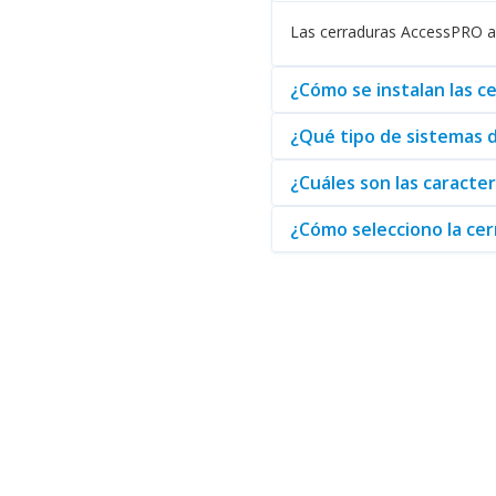
Las cerraduras AccessPRO apo
Para aquellos que también cons
diseñadas teniendo en cuenta no
¿Cómo se instalan las 
Finalmente, si busca solucion
constante. Estos dispositivos s
¿Qué tipo de sistemas 
En resumen, AccessPRO se prese
mejor en soluciones de segurid
¿Cuáles son las caracte
¿Cómo selecciono la ce