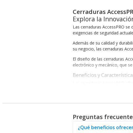
Cerraduras AccessP
Explora la Innovaci
Las cerraduras AccessPRO se d
exigencias de seguridad actual
Además de su calidad y durabili
su negocio, las cerraduras Ac
El diseño de las cerraduras Ac
electrónico y mecánico, que se 
Beneficios y Característic
Las cerraduras AccessPRO ofrec
Alta resistencia a la manipulaci
Sistemas de cierre eficientes y
Variedad de modelos para cumpl
Opción de integración con sis
Preguntas frecuente
Estos elementos son cruciales p
AccessPRO también ofrece una
¿Qué beneficios ofrece
necesidad de control de acceso