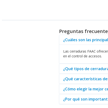
Para complementar su oferta,
funcionalidad de las cerraduras
La compatibilidad de las cerra
seguro. Por lo tanto, al elegi
Preguntas frecuente
Abasteo es su distribuidor de c
usted y su empresa. No dude en
¿Cuáles son las princip
Las cerraduras FAAC ofrecen
en el control de accesos.
¿Qué tipos de cerradura
¿Qué características de
¿Cómo elegir la mejor 
¿Por qué son importante