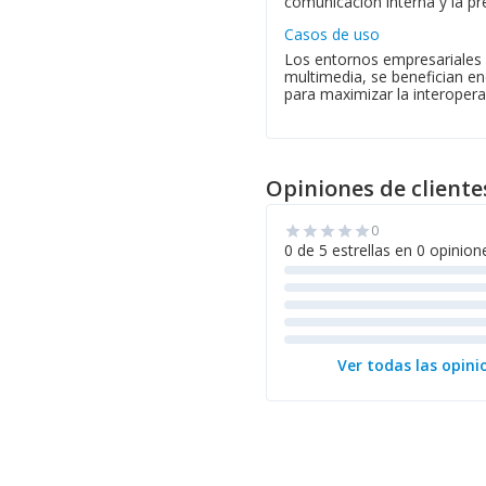
comunicación interna y la pr
Casos de uso
Los entornos empresariales 
multimedia, se benefician e
para maximizar la interopera
Opiniones de cliente
0
star
star
star
star
star
0 de 5 estrellas en 0 opinion
Ver todas las opini