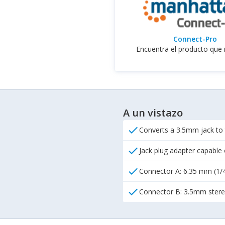
Connect-Pro
Encuentra el producto que 
A un vistazo
check
Converts a 3.5mm jack to 
check
Jack plug adapter capable
check
Connector A: 6.35 mm (1/4
check
Connector B: 3.5mm stere