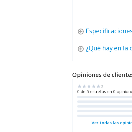
Especificacione
¿Qué hay en la 
Opiniones de cliente
0
star
star
star
star
star
0 de 5 estrellas en 0 opinion
Ver todas las opini