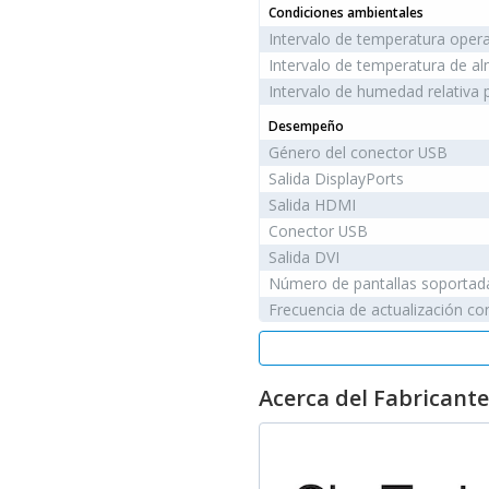
Condiciones ambientales
Intervalo de temperatura opera
Intervalo de temperatura de a
Intervalo de humedad relativa
Desempeño
Género del conector USB
Salida DisplayPorts
Salida HDMI
Conector USB
Salida DVI
Número de pantallas soportad
Frecuencia de actualización co
Empaquetado
Profundidad del paquete
Acerca del Fabricante
Peso del paquete
Vídeo
Máxima resolución
Formatos gráficos soportados