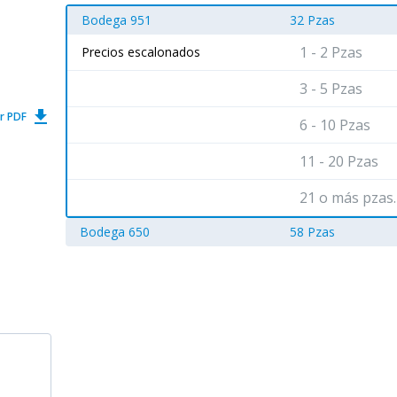
Bodega 951
32 Pzas
1 - 2 Pzas
Precios escalonados
3 - 5 Pzas
get_app
r PDF
6 - 10 Pzas
11 - 20 Pzas
21 o más pzas.
Bodega 650
58 Pzas