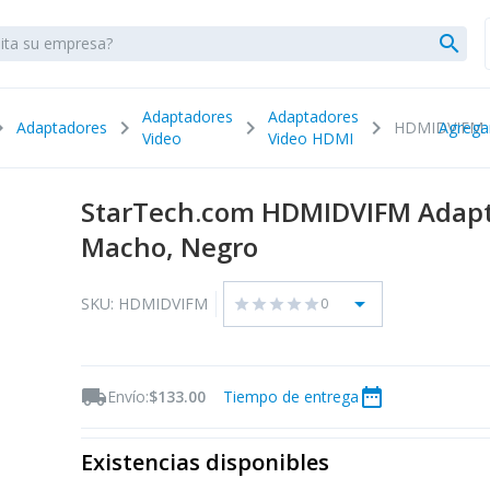
search
Adaptadores
Adaptadores
_right
chevron_right
chevron_right
chevron_right
Adaptadores
HDMIDVIFM
Agrega
Video
Video HDMI
StarTech.com HDMIDVIFM Adapt
Macho, Negro
arrow_drop_down
SKU: HDMIDVIFM
0
star
star
star
star
star
local_shipping
date_range
Envío:
$133.00
Tiempo de entrega
Existencias disponibles