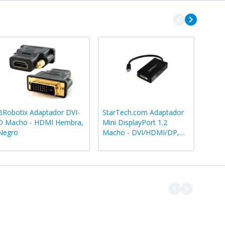
navigate_before
navigate_next
BRobotix Adaptador DVI-
StarTech.com Adaptador
D Macho - HDMI Hembra,
Mini DisplayPort 1.2
Negro
Macho - DVI/HDMI/DP,
Negro
navigate_before
navigate_next