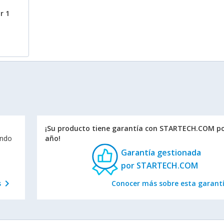
r 1
¡Su producto tiene garantía con STARTECH.COM po
endo
año!
Garantía gestionada
por STARTECH.COM
chevron_right
s
Conocer más sobre esta garant