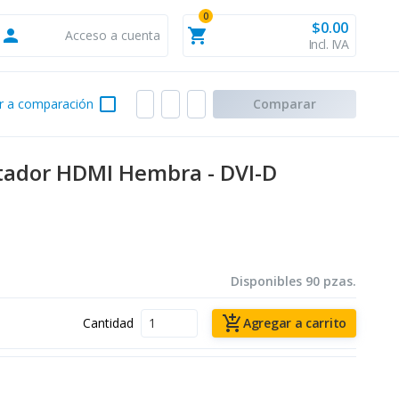
0
$0.00
person
shopping_cart
Acceso a cuenta
Incl. IVA
check_box_outline_blank
r a comparación
Comparar
ador HDMI Hembra - DVI-D
Disponibles 90 pzas.
add_shopping_cart
Cantidad
Agregar a carrito