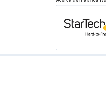
Conexión
Circuito integrado
Condiciones ambientales
Intervalo de temperatura opera
Intervalo de temperatura de a
Intervalo de humedad relativa
Desempeño
Conectar y usar (Plug and Play)
Hot-swap
Longitud de cable
Aprobaciones reguladoras
Certificación
Características
Material de la cubierta