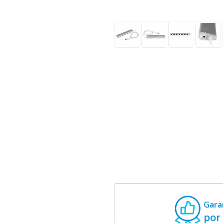
Gara
por