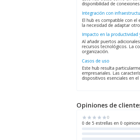
disponibilidad de conexiones 
Integración con infraestruct
El hub es compatible con el
la necesidad de adaptar otros
Impacto en la productividad 
Al añadir puertos adicionales
recursos tecnológicos. La co
organización.
Casos de uso
Este hub resulta particular
empresariales. Las caracterí
dispositivos esenciales en el 
Opiniones de cliente
0
star
star
star
star
star
0 de 5 estrellas en 0 opinion