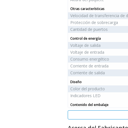
Otras características
Velocidad de transferencia de 
Protección de sobrecarga
Cantidad de puertos
Control de energía
Voltaje de salida
Voltaje de entrada
Consumo energético
Corriente de entrada
Corriente de salida
Diseño
Color del producto
Indicadores LED
Contenido del embalaje
Tipos de enchufe de alimentaci
Adaptador AC incluido
Cables incluidos
Acerca del Fabricante