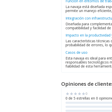
Función en entornos de trab
La navaja está diseñada espe
permite un manejo eficiente,
Integración con infraestruct
Diseñada para complementa
compatibilidad y facilidad de
Impacto en la productividad 
Las características técnicas
probabilidad de errores, lo q
Casos de uso
Esta navaja es ideal para e
responsables tecnológicos man
fiabilidad de esta herramie
Opiniones de cliente
0
star
star
star
star
star
0 de 5 estrellas en 0 opinion