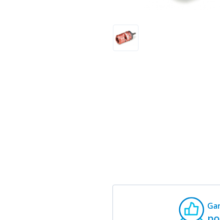
Gar
po