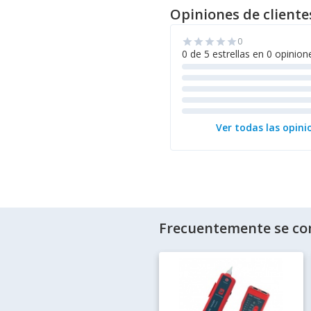
Opiniones de cliente
0
star
star
star
star
star
0 de 5 estrellas en 0 opinion
Ver todas las opini
Frecuentemente se co