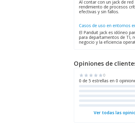
Al contar con un jack de red
rendimiento de procesos crít
efectivas y sin fallos.
Casos de uso en entornos e
El Panduit jack es idóneo pa
para departamentos de TI, re
negocio y la eficiencia operat
Opiniones de cliente
0
star
star
star
star
star
0 de 5 estrellas en 0 opinion
Ver todas las opini