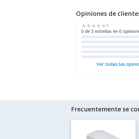
Opiniones de cliente
0
star
star
star
star
star
0 de 5 estrellas en 0 opinion
Ver todas las opini
Frecuentemente se co