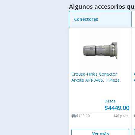
Algunos accesorios qu
Conectores
Crouse-Hinds Conector
Arktite APR3465, 1 Pieza
Desde
$4449.00
$133.00
140 pzas.
local_shipping
lo
Ver más