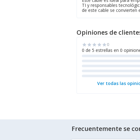
Este cable es ideal para emp
TI y responsables tecnológico
de este cable se convierten 
Opiniones de cliente
0
star
star
star
star
star
0 de 5 estrellas en 0 opinion
Ver todas las opini
Frecuentemente se co