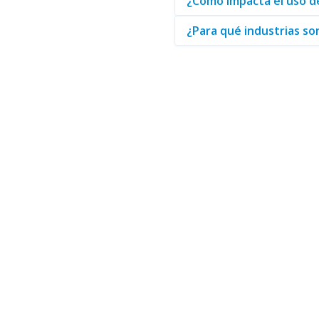
¿Cómo impacta el uso de 
estas líneas no solo asegura un
¿Para qué industrias son
En conclusión, al optar por
cli
productos de alta calidad.