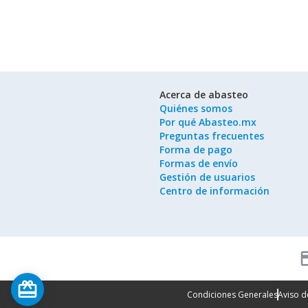
Acerca de abasteo
Quiénes somos
Por qué Abasteo.mx
Preguntas frecuentes
Forma de pago
Formas de envío
Gestión de usuarios
Centro de información
cred
card_giftcard
Condiciones Generales
Aviso d