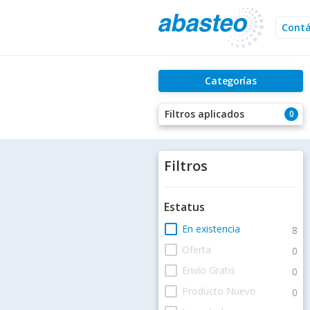
Cont
Categorías
Filtros aplicados
0
Filtros
Estatus
check_box_outline_blank
En existencia
8
check_box_outline_blank
Oferta
0
check_box_outline_blank
Envío Gratis
0
check_box_outline_blank
Producto Nuevo
0