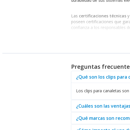
durabilidad de sus sistemas eléc
Las
certificaciones técnicas
y
poseen certificaciones que gar
confianza a los responsables d
Ventajas de elegir clips de
Optar por
clips para canaleta
Seguridad:
Minimiza el riesgo 
Preguntas frecuente
Durabilidad:
Materiales resiste
Facilidad de instalación:
Diseñ
¿Qué son los clips para 
Al considerar sus opciones, Ab
perfectamente organizados y p
Los clips para canaletas son 
Además, los
Clips para Canal
¿Cuáles son las ventajas
exigentes. Cada clip está diseñ
¿Qué marcas son recomen
Por último, no se puede olvida